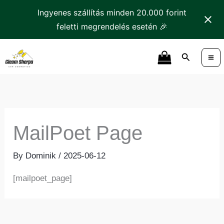
Skip
Ingyenes szállítás minden 20.000 forint
to
feletti megrendelés esetén 🎉
content
Search
MailPoet Page
By
Dominik
/
2025-06-12
[mailpoet_page]