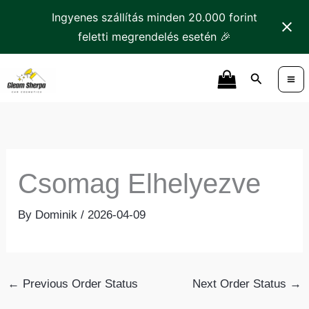
Skip
Ingyenes szállítás minden 20.000 forint
to
feletti megrendelés esetén 🎉
content
Search
Csomag Elhelyezve
By
Dominik
/
2026-04-09
←
Previous Order Status
Next Order Status
→