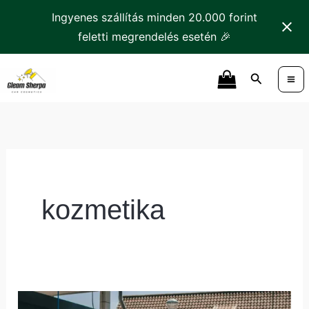
Skip
Ingyenes szállítás minden 20.000 forint
to
feletti megrendelés esetén 🎉
content
Search
kozmetika
Hogyan