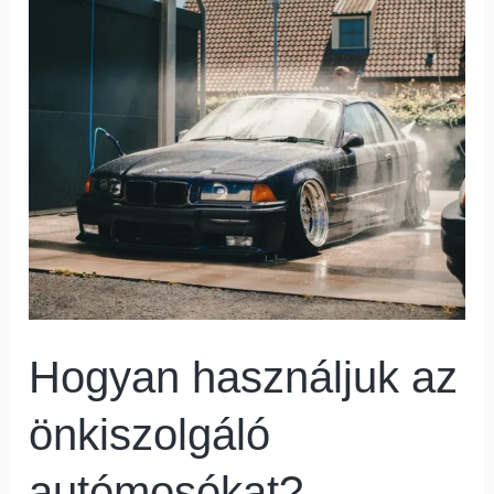
használjuk
az
önkiszolgáló
autómosókat?
Hogyan használjuk az
önkiszolgáló
autómosókat?