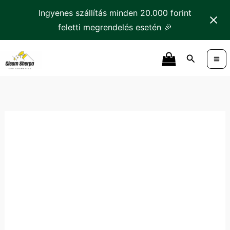
Skip
Ingyenes szállítás minden 20.000 forint
to
feletti megrendelés esetén 🎉
content
Carbonax
Search
Exclusive
Wheel
Kit
mennyiség