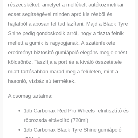
részecskéket, amelyet a mellékelt autókozmetikai
ecset segítségével minden apró kis résből és
hajlatból alaposan fel tud lazítani. Majd a Black Tyre
Shine pedig gondoskodik arról, hogy a tiszta felnik
mellett a gumik is ragyogjanak. A szaténfekete
eredményt biztosító gumiápoló elegáns megjelenést
kölcsönöz. Taszítja a port és a kiváló összetétele
miatt tartósabban marad meg a felületen, mint a
hasonló, vízbázisú termékek.
A csomag tartalma:
1db Carbonax Red Pro Wheels felnitisztító és
röprozsda eltávolító (720ml)
1db Carbonax Black Tyre Shine gumiápoló