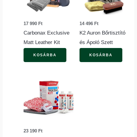
17 990
Ft
14 496
Ft
Carbonax Exclusive
K2 Auron Bőrtisztító
Matt Leather Kit
és Ápoló Szett
KOSÁRBA
KOSÁRBA
23 190
Ft