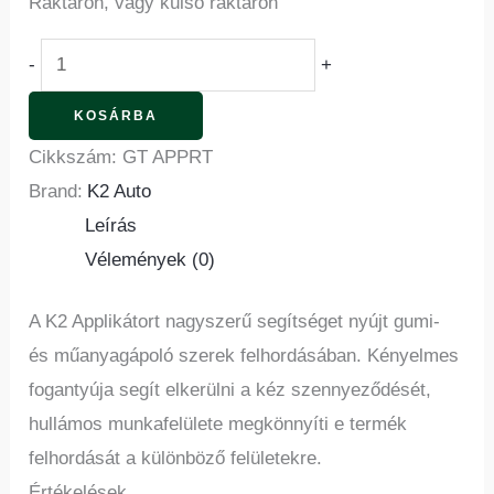
Raktáron, vagy külső raktáron
-
+
KOSÁRBA
Cikkszám:
GT APPRT
Brand:
K2 Auto
Leírás
Vélemények (0)
A K2 Applikátort nagyszerű segítséget nyújt gumi-
és műanyagápoló szerek felhordásában. Kényelmes
fogantyúja segít elkerülni a kéz szennyeződését,
hullámos munkafelülete megkönnyíti e termék
felhordását a különböző felületekre.
Értékelések