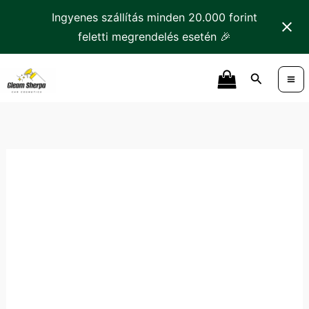
Skip
Ingyenes szállítás minden 20.000 forint
to
feletti megrendelés esetén 🎉
content
K2
Search
Applikátor
Gumiabroncshoz
mennyiség