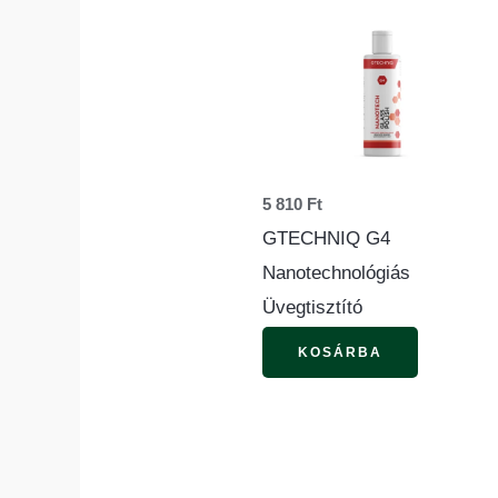
5 810
Ft
GTECHNIQ G4
Nanotechnológiás
Üvegtisztító
KOSÁRBA