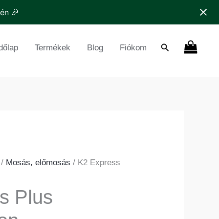
tén 🎉
Search
dőlap
Termékek
Blog
Fiókom
/
Mosás, előmosás
/ K2 Express
s Plus