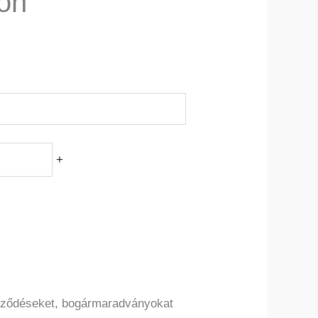
on
+
yeződéseket, bogármaradványokat