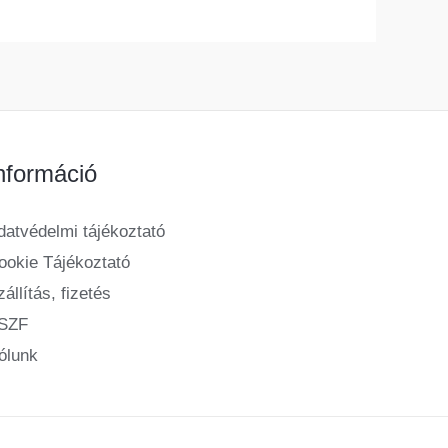
nformáció
datvédelmi tájékoztató
ookie Tájékoztató
állítás, fizetés
SZF
ólunk