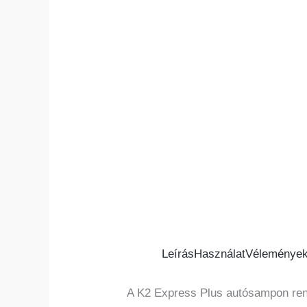
Leírás
Használat
Vélemények
A K2 Express Plus autósampon rend