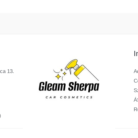
I
ca 13.
A
C
Sz
Á
R