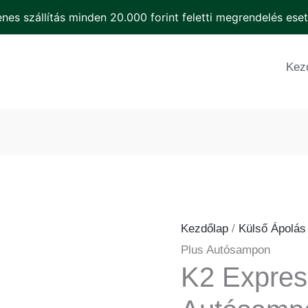
nes szállítás minden 20.000 forint feletti megrendelés ese
K2
Express
Kez
Plus
Autósampon
mennyiség
Kezdőlap
/
Külső Ápolás
Plus Autósampon
K2 Expres