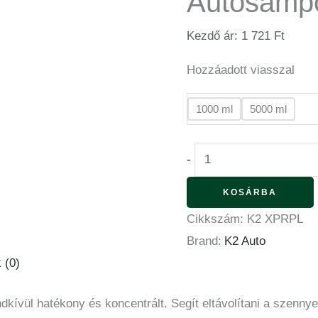
Autósamp
Kezdő ár:
1 721
Ft
Hozzáadott viasszal
1000 ml
5000 ml
-
KOSÁRBA
Cikkszám:
K2 XPRPL
Brand:
K2 Auto
 (0)
kívül hatékony és koncentrált. Segít eltávolítani a szenn