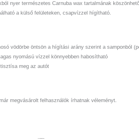
ákból nyer természetes Carnuba wax tartalmának köszönhetőe
ható a külső felületeken, csapvízzel hígítható.
mosó vödörbe öntsön a hígítási arány szerint a samponból (pé
magas nyomású vízzel könnyebben habosítható
tisztísa meg az autót
 már megvásárolt felhasználók írhatnak véleményt.
Ennek
a