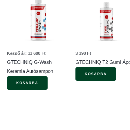
terméknek
több
variációja
van.
A
változatok
Kezdő ár:
11 600
Ft
3 190
Ft
a
GTECHNIQ G-Wash
GTECHNIQ T2 Gumi Ápo
termékoldalon
Kerámia Autósampon
KOSÁRBA
választhatók
KOSÁRBA
ki