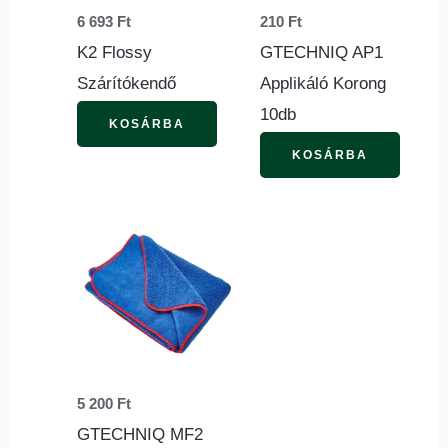
6 693
Ft
210
Ft
K2 Flossy
GTECHNIQ AP1
Szárítókendő
Applikáló Korong
10db
KOSÁRBA
KOSÁRBA
5 200
Ft
GTECHNIQ MF2