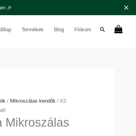
nyiség
tén 🎉
Search
dőlap
Termékek
Blog
Fiókom
ök
/
Mikroszálas kendők
/ K2
ndő
 Mikroszálas