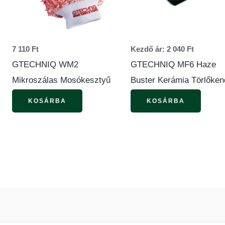
van.
A
változ
7 110
Ft
Kezdő ár:
2 040
Ft
a
GTECHNIQ WM2
GTECHNIQ MF6 Haze
termék
Mikroszálas Mosókesztyű
Buster Kerámia Törlőken
válasz
KOSÁRBA
KOSÁRBA
ki