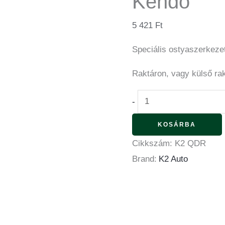
Kendő
5 421
Ft
Speciális ostyaszerkeze
Raktáron, vagy külső ra
-
KOSÁRBA
Cikkszám:
K2 QDR
Brand:
K2 Auto