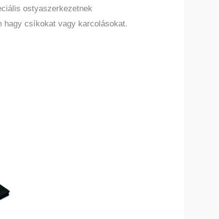
eciális ostyaszerkezetnek
 hagy csíkokat vagy karcolásokat.
knek
iója