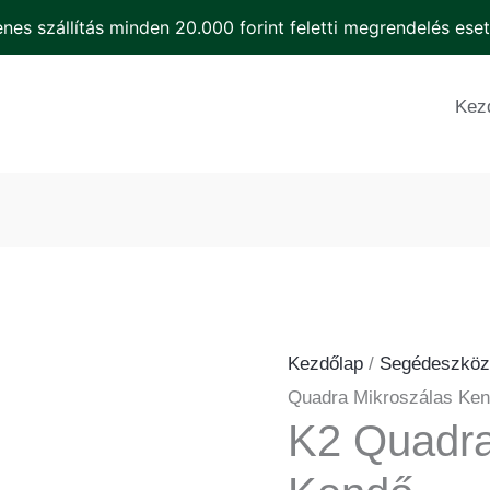
men
nes szállítás minden 20.000 forint feletti megrendelés ese
K2
Quadra
Kez
Mikroszálas
Kendő
mennyiség
Kezdőlap
/
Segédeszköz
Quadra Mikroszálas Ke
K2 Quadra