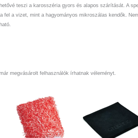
etővé teszi a karosszéria gyors és alapos szárítását. A sp
a fel a vizet, mint a hagyományos mikroszálas kendők. Nem
ható.
 már megvásárolt felhasználók írhatnak véleményt.
Ennek
a
termé
több
variác