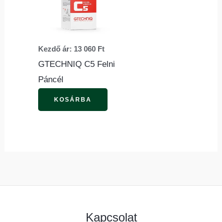
több
variációja
van.
Kezdő ár:
13 060
Ft
A
GTECHNIQ C5 Felni
változatok
Páncél
a
termékoldalon
KOSÁRBA
választhatók
ki
Kapcsolat