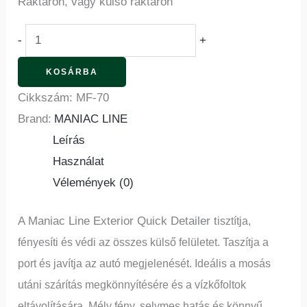
Raktáron, vagy külső raktáron
-
+
KOSÁRBA
Cikkszám:
MF-70
Brand:
MANIAC LINE
Leírás
Használat
Vélemények (0)
A Maniac Line Exterior Quick Detailer t
isztítja,
fényesíti és védi az összes külső felületet. Taszítja a
port és javítja az autó megjelenését.
Ideális a mosás
utáni szárítás megkönnyítésére és a vízkőfoltok
eltávolítására.
Mély fény, selymes hatás és könnyű