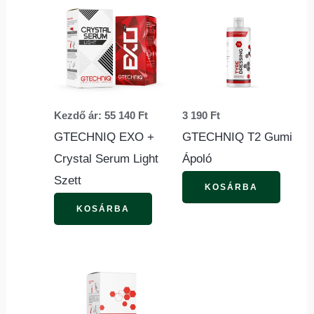
a
terméknek
több
variációja
van.
Kezdő ár:
55 140
Ft
3 190
Ft
A
GTECHNIQ EXO +
GTECHNIQ T2 Gumi
változatok
Crystal Serum Light
Ápoló
a
Szett
termékoldalon
KOSÁRBA
választhatók
KOSÁRBA
ki
Ennek
a
terméknek