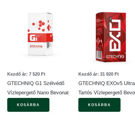
Ennek
Ennek
a
a
k
terméknek
termé
több
több
variációja
variác
van.
van.
A
A
k
változatok
változ
Kezdő ár:
7 520
Ft
Kezdő ár:
31 920
Ft
a
a
GTECHNIQ G1 Szélvédő
GTECHNIQ EXOv5 Ultra
dalon
termékoldalon
termék
Vízlepergető Nano Bevonat
Tartós Vízlepergető Bevo
tók
választhatók
válasz
KOSÁRBA
KOSÁRBA
ki
ki