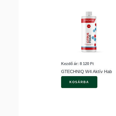
Ennek
a
termékne
több
variációja
van.
A
változato
Kezdő ár:
8 120
Ft
a
GTECHNIQ W4 Aktív Hab
termékol
KOSÁRBA
választha
ki