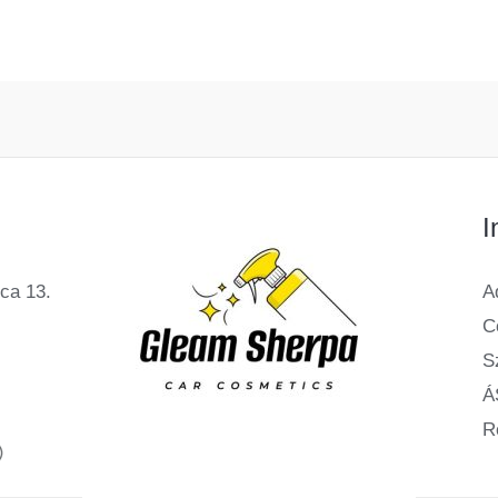
I
ca 13.
A
C
Sz
Á
R