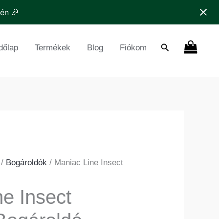
roldó
tén 🎉
nyiség
Search
dőlap
Termékek
Blog
Fiókom
/
Bogároldók
/ Maniac Line Insect
e Insect