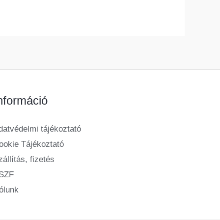
nformáció
datvédelmi tájékoztató
ookie Tájékoztató
állítás, fizetés
SZF
ólunk