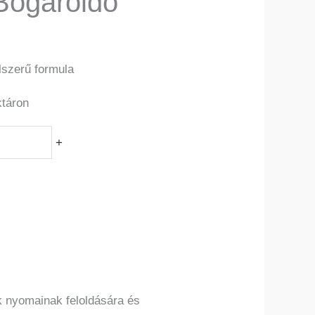
Bogároldó
lszerű formula
ktáron
+
k nyomainak feloldására és