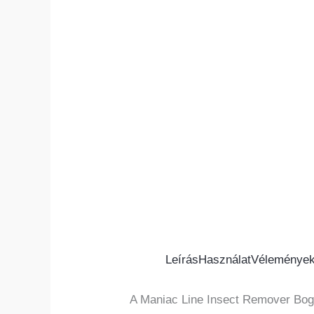
Leírás
Használat
Vélemények
A Maniac Line Insect Remover Bogár