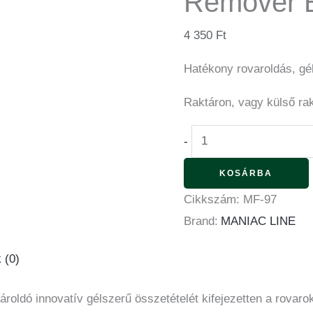
Remover 
4 350
Ft
Hatékony rovaroldás, gé
Raktáron, vagy külső ra
-
KOSÁRBA
Cikkszám:
MF-97
Brand:
MANIAC LINE
 (0)
oldó innovatív gélszerű összetételét kifejezetten a rovaro