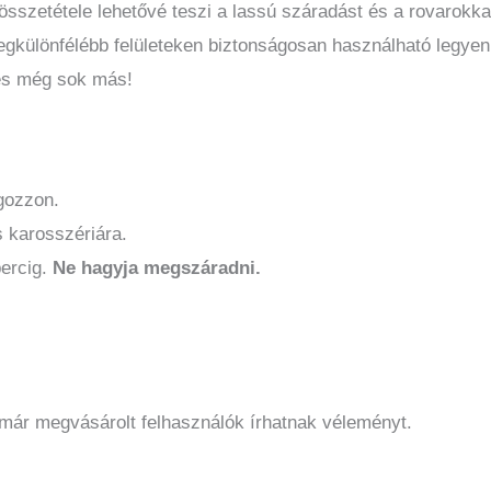
ű összetétele lehetővé teszi a lassú száradást és a rovarokka
legkülönfélébb felületeken biztonságosan használható legye
 és még sok más!
gozzon.
 karosszériára.
ercig.
Ne hagyja megszáradni.
 már megvásárolt felhasználók írhatnak véleményt.