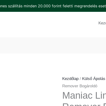
Bogá
nes szállítás minden 20.000 forint feletti megrendelés ese
men
Maniac
Line
Kez
Insect
Remover
Bogároldó
mennyiség
Kezdőlap
/
Külső Ápolás
Remover Bogároldó
Maniac Lin