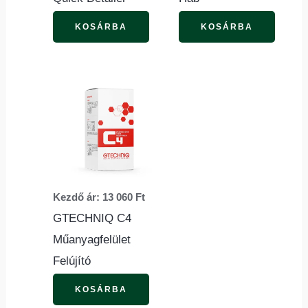
a
a
termékoldalon
termék
KOSÁRBA
KOSÁRBA
választhatók
válasz
ki
ki
Ennek
a
terméknek
több
variációja
van.
Kezdő ár:
13 060
Ft
A
GTECHNIQ C4
változatok
Műanyagfelület
a
Felújító
termékoldalon
választhatók
KOSÁRBA