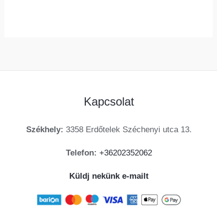
ki
Kapcsolat
Székhely:
3358 Erdőtelek Széchenyi utca 13.
Telefon:
+36202352062
Küldj nekünk e-mailt