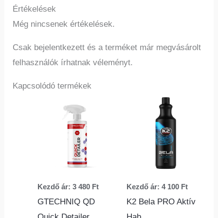
Értékelések
Még nincsenek értékelések.
Csak bejelentkezett és a terméket már megvásárolt
felhasználók írhatnak véleményt.
Kapcsolódó termékek
Ennek
Ennek
a
a
terméknek
termé
több
több
variációja
variác
van.
van.
Kezdő ár:
3 480
Ft
Kezdő ár:
4 100
Ft
A
A
GTECHNIQ QD
K2 Bela PRO Aktív
változatok
változ
Quick Detailer
Hab