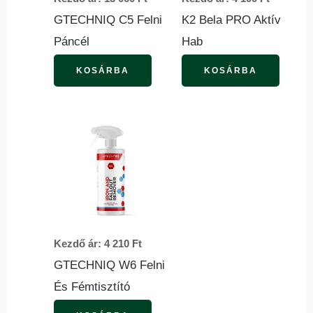
A
A
GTECHNIQ C5 Felni
K2 Bela PRO Aktív
változatok
változ
Páncél
Hab
a
a
termékoldalon
termék
KOSÁRBA
KOSÁRBA
választhatók
válasz
ki
ki
Ennek
a
terméknek
több
variációja
van.
Kezdő ár:
4 210
Ft
A
GTECHNIQ W6 Felni
változatok
És Fémtisztító
a