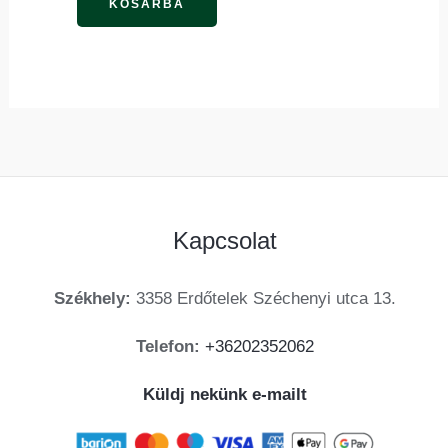
termékoldalon
KOSÁRBA
választhatók
ki
Kapcsolat
Székhely:
3358 Erdőtelek Széchenyi utca 13.
Telefon:
+36202352062
Küldj nekünk e-mailt