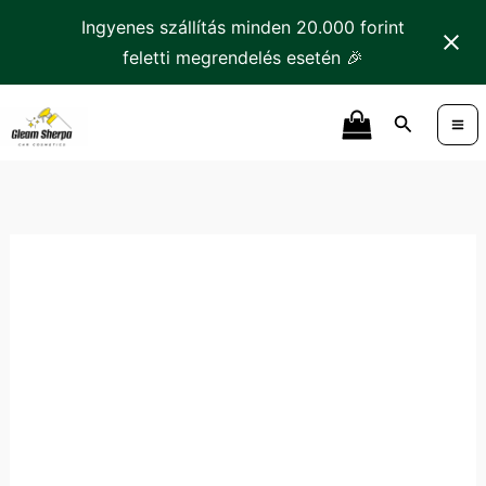
mennyiség
Skip
Ingyenes szállítás minden 20.000 forint
to
feletti megrendelés esetén 🎉
content
Tonyin
Search
Bath
&
Body
Habsampon
mennyiség