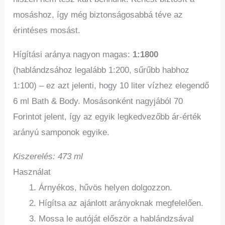
mosáshoz, így még biztonságosabbá téve az
érintéses mosást.
Hígítási aránya nagyon magas:
1:1800
(hablándzsához legalább 1:200, sűrűbb habhoz
1:100) – ez azt jelenti, hogy 10 liter vízhez elegendő
6 ml Bath & Body. Mosásonként nagyjából 70
Forintot jelent, így az egyik legkedvezőbb ár-érték
arányú samponok egyike.
Kiszerelés: 473 ml
Használat
Árnyékos, hűvös helyen dolgozzon.
Hígítsa az ajánlott arányoknak megfelelően.
Mossa le autóját először a hablándzsával