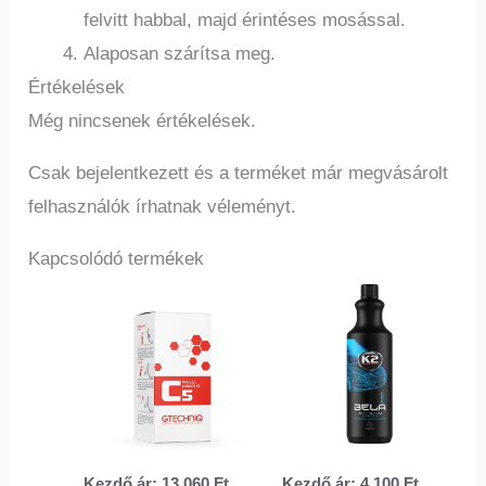
felvitt habbal, majd érintéses mosással.
Alaposan szárítsa meg.
Értékelések
Még nincsenek értékelések.
Csak bejelentkezett és a terméket már megvásárolt
felhasználók írhatnak véleményt.
Kapcsolódó termékek
Ennek
Ennek
a
a
terméknek
termé
több
több
variációja
variác
van.
van.
Kezdő ár:
13 060
Ft
Kezdő ár:
4 100
Ft