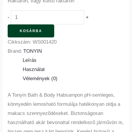
Raktáron, vagy külső raktáron
-
+
KOSÁRBA
Cikkszám:
WS001420
Brand:
TONYIN
Leírás
Használat
Vélemények (0)
A Tonyin Bath & Body Habsampon pH-semleges,
könnyedén lemosható formulája hatékonyan oldja a
makacs szennyeződéseket. Biztonságosan
használható akár bevonattal rendelkező járművön is,
hiszen nem tesz kárt bennünk. Kenést biztosít a