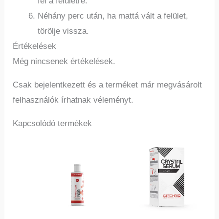
fel a felületre.
Néhány perc után, ha mattá vált a felület,
törölje vissza.
Értékelések
Még nincsenek értékelések.
Csak bejelentkezett és a terméket már megvásárolt
felhasználók írhatnak véleményt.
Kapcsolódó termékek
Ennek
a
termé
több
variác
van.