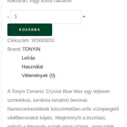
Raktáron, vagy külső raktáron
-
+
KOSÁRBA
Cikkszám:
WS003031
Brand:
TONYIN
Leírás
Használat
Vélemények (0)
A Tonyin Ceramic Crystal Blue Wax egy teljesen
szintetikus, kerámia tartalmú bevonat.
Nanoszerkezetének köszönhetően erős vízlepergető
védőbevonatot képez. Megkönnyíti a tisztítást,
mélyíti a fényezés színét mind világos, mind sötét