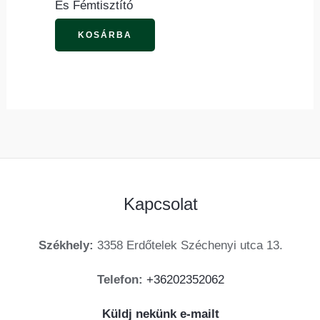
És Fémtisztító
a
termékoldalon
KOSÁRBA
választhatók
ki
Kapcsolat
Székhely:
3358 Erdőtelek Széchenyi utca 13.
Telefon:
+36202352062
Küldj nekünk e-mailt