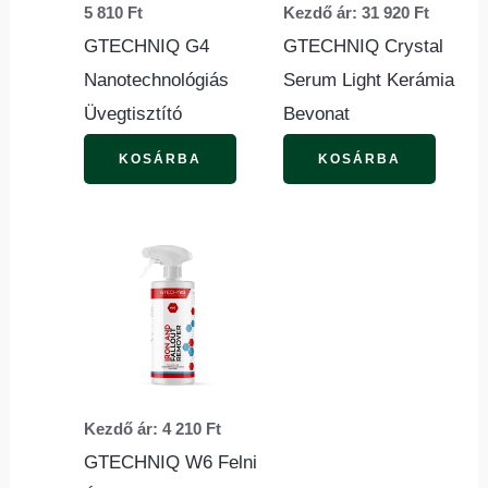
5 810
Ft
Kezdő ár:
31 920
Ft
A
GTECHNIQ G4
GTECHNIQ Crystal
változ
Nanotechnológiás
Serum Light Kerámia
a
Üvegtisztító
Bevonat
termék
válasz
KOSÁRBA
KOSÁRBA
ki
Ennek
a
terméknek
több
variációja
van.
Kezdő ár:
4 210
Ft
A
GTECHNIQ W6 Felni
változatok