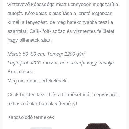
vízfelvevő képessége miatt könnyedén megszárítja
autóját. Kétoldalas kialakítása a lehető legjobban
kíméli a fényezést, de még hatékonyabbá teszi a
szárítást. Csík- folt- szösz és vízmentes felületet
hagy pillanatok alatt.
2
Méret: 50×80 cm; Tömeg: 1200 g/m
Legfeljebb 40°C mossa, ne csavarja vagy vasalja.
Értékelések
Még nincsenek értékelések.
Csak bejelentkezett és a terméket már megvásárolt
felhasználók írhatnak véleményt.
Kapcsolódó termékek
Ennek