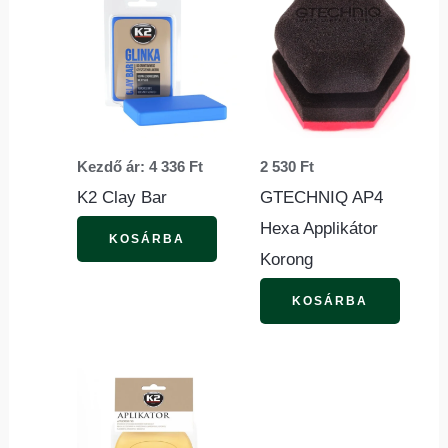
a
terméknek
több
variációja
van.
Kezdő ár:
4 336
Ft
2 530
Ft
A
K2 Clay Bar
GTECHNIQ AP4
változatok
Hexa Applikátor
a
KOSÁRBA
Korong
termékoldalon
választhatók
KOSÁRBA
ki