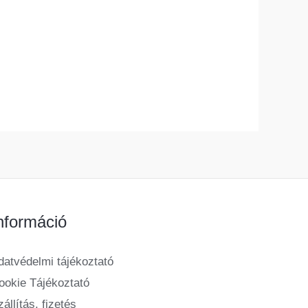
nformáció
datvédelmi tájékoztató
ookie Tájékoztató
állítás, fizetés