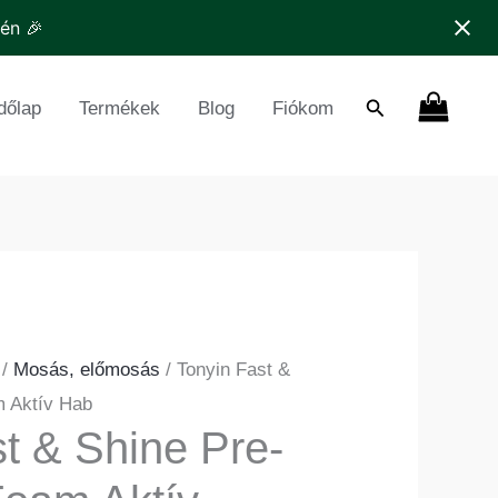
-
tén 🎉
hing
am
Search
dőlap
Termékek
Blog
Fiókom
ív
b
nyiség
/
Mosás, előmosás
/ Tonyin Fast &
 Aktív Hab
t & Shine Pre-