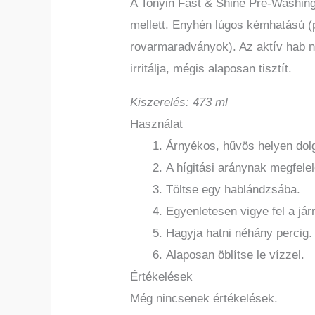
A Tonyin Fast & Shine Pre-Washin
mellett. Enyhén lúgos kémhatású (p
rovarmaradványok). Az aktív hab n
irritálja, mégis alaposan tisztít.
Kiszerelés: 473 ml
Használat
Árnyékos, hűvös helyen dol
A hígitási aránynak megfele
Töltse egy hablándzsába.
Egyenletesen vigye fel a já
Hagyja hatni néhány percig
Alaposan öblítse le vízzel.
Értékelések
Még nincsenek értékelések.