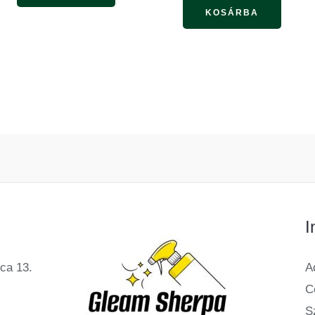
KOSÁRBA
I
ca 13.
A
C
Sz