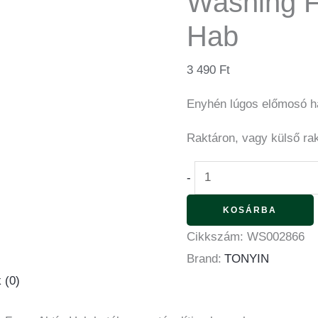
Washing F
Hab
3 490
Ft
Enyhén lúgos előmosó h
Raktáron, vagy külső ra
-
KOSÁRBA
Cikkszám:
WS002866
Brand:
TONYIN
 (0)