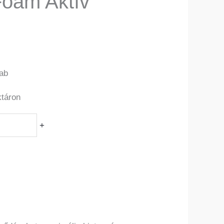
oam Aktív
ab
ktáron
+