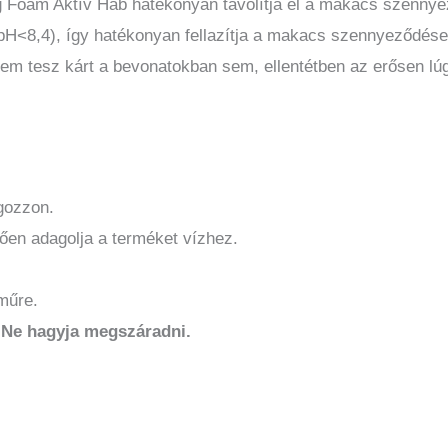
g Foam Aktív Hab hatékonyan távolítja el a makacs szennye
H<8,4), így hatékonyan fellazítja a makacs szennyeződéseke
em tesz kárt a bevonatokban sem, ellentétben az erősen lúg
gozzon.
lően adagolja a terméket vízhez.
rműre.
.
Ne hagyja megszáradni.