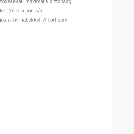
ződéseket, maximális biztonság
t (mint a por, sár,
os aktív habokkal. A bőrt sem