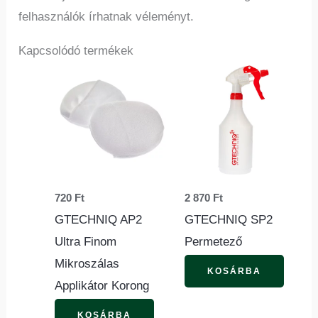
felhasználók írhatnak véleményt.
Kapcsolódó termékek
720
Ft
2 870
Ft
GTECHNIQ AP2
GTECHNIQ SP2
Ultra Finom
Permetező
Mikroszálas
KOSÁRBA
Applikátor Korong
KOSÁRBA