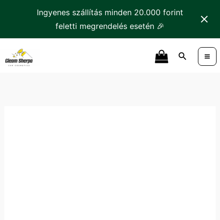
Skip
Ingyenes szállítás minden 20.000 forint
to
feletti megrendelés esetén 🎉
content
Tonyin
Search
Microfiber
Applicator
mennyiség