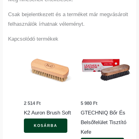
Csak bejelentkezett és a terméket már megvásárolt
felhasználók írhatnak véleményt.
Kapcsolódó termékek
2 514
Ft
5 980
Ft
K2 Auron Brush Soft
GTECHNIQ Bőr És
Belsőfelület Tisztító
KOSÁRBA
Kefe