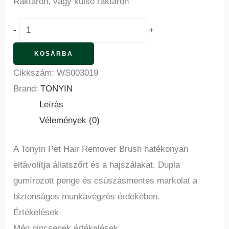
Raktáron, vagy külső raktáron
-
+
KOSÁRBA
Cikkszám:
WS003019
Brand:
TONYIN
Leírás
Vélemények (0)
A Tonyin Pet Hair Remover Brush hatékonyan
eltávolítja állatszőrt és a hajszálakat. Dupla
gumírozott penge és csúszásmentes markolat a
biztonságos munkavégzés érdekében.
Értékelések
Még nincsenek értékelések.