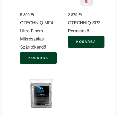
5 800
Ft
2 870
Ft
GTECHNIQ MF4
GTECHNIQ SP2
Ultra Finom
Permetező
Mikroszálas
KOSÁRBA
Szárítókendő
KOSÁRBA