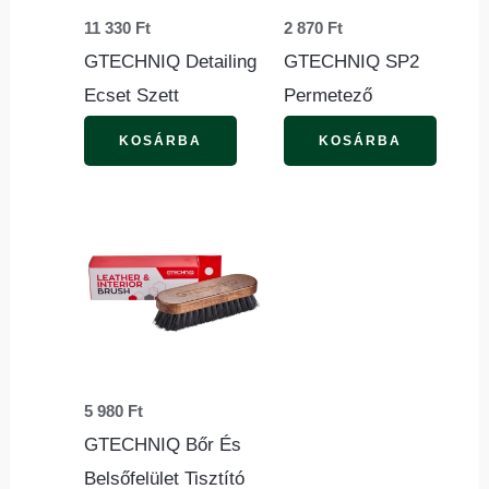
11 330
Ft
2 870
Ft
GTECHNIQ Detailing
GTECHNIQ SP2
Ecset Szett
Permetező
KOSÁRBA
KOSÁRBA
5 980
Ft
GTECHNIQ Bőr És
Belsőfelület Tisztító