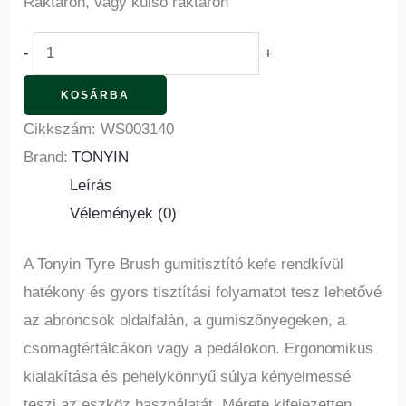
Raktáron, vagy külső raktáron
-
+
KOSÁRBA
Cikkszám:
WS003140
Brand:
TONYIN
Leírás
Vélemények (0)
A Tonyin Tyre Brush gumitisztító kefe rendkívül
hatékony és gyors tisztítási folyamatot tesz lehetővé
az abroncsok oldalfalán, a gumiszőnyegeken, a
csomagtértálcákon vagy a pedálokon. Ergonomikus
kialakítása és pehelykönnyű súlya kényelmessé
teszi az eszköz használatát. Mérete kifejezetten