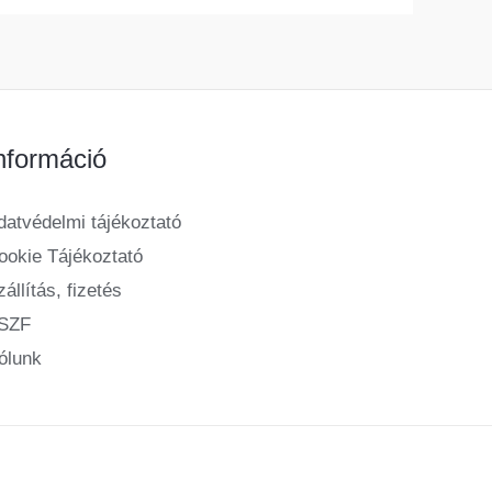
nformáció
datvédelmi tájékoztató
ookie Tájékoztató
állítás, fizetés
SZF
ólunk