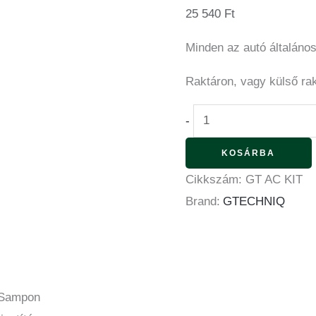
25 540
Ft
Minden az autó általános
Raktáron, vagy külső ra
-
KOSÁRBA
Cikkszám:
GT AC KIT
Brand:
GTECHNIQ
 Sampon