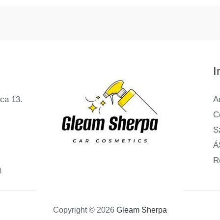
I
ca 13.
A
C
Sz
Á
R
Copyright © 2026
Gleam Sherpa