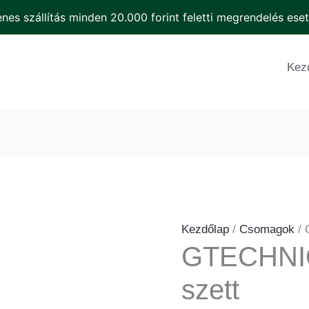
men
nes szállítás minden 20.000 forint feletti megrendelés ese
GTECHNIQ
Basic
Kez
Ápoló
szett
mennyiség
Kezdőlap
/
Csomagok
/ 
GTECHNIQ
szett