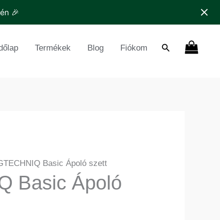
nyiség
tén 🎉
Search
dőlap
Termékek
Blog
Fiókom
GTECHNIQ Basic Ápoló szett
 Basic Ápoló