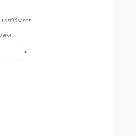
 tisztításához
ktáron
+