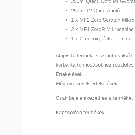
250ml Quick Detailer Gyorst
250ml T2 Gumi Ápoló
1 x MF2 Zero Scratch Mikro
2 x MF1 ZeroR Mikroszálas
1 x Gtechniq táska – kicsi
Alapvető termékek az autó külső fe
karbantartó mosásokhoz részletes t
Értékelések
Még nincsenek értékelések.
Csak bejelentkezett és a terméket
Kapcsolódó termékek