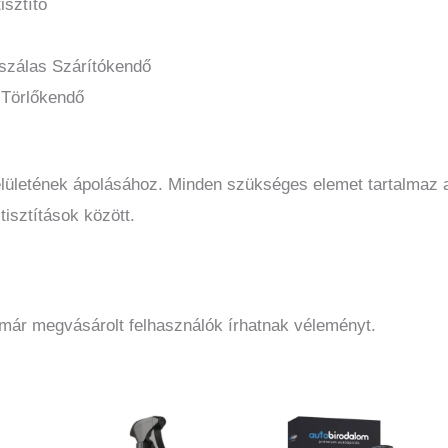
isztító
szálas Szárítókendő
 Törlőkendő
lületének ápolásához. Minden szükséges elemet tartalmaz az 
isztítások között.
 már megvásárolt felhasználók írhatnak véleményt.