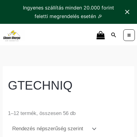
Skip
Ingyenes szállítás minden 20.000 forint
to
feletti megrendelés esetén 🎉
content
Sorted
Search
by
popularity
GTECHNIQ
1–12 termék, összesen 56 db