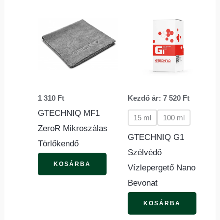
Ennek
a
termé
több
variác
van.
1 310
Ft
Kezdő ár:
7 520
Ft
A
GTECHNIQ MF1
változ
15 ml
100 ml
ZeroR Mikroszálas
a
GTECHNIQ G1
Törlőkendő
termék
Szélvédő
válasz
KOSÁRBA
Vízlepergető Nano
ki
Bevonat
KOSÁRBA