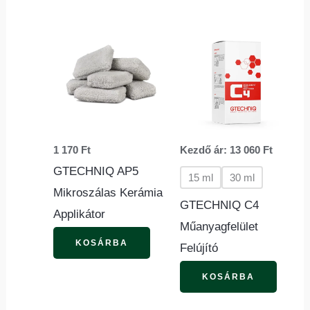
Ennek
a
termé
több
variác
van.
1 170
Ft
Kezdő ár:
13 060
Ft
A
GTECHNIQ AP5
változ
15 ml
30 ml
Mikroszálas Kerámia
a
GTECHNIQ C4
Applikátor
termék
Műanyagfelület
válasz
KOSÁRBA
Felújító
ki
KOSÁRBA