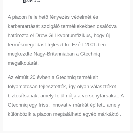
1
2
3
4
5
→
A piacon fellelhető fényezés védelmét és
karbantartását szolgáló termékekekben csalódva
határozta el Drew Gill kvantumfizikus, hogy új
termékmegoldást fejleszt ki. Ezért 2001-ben
megkezdte Nagy-Britanniában a Gtechniq
megalkotását.
Az elmúlt 20 évben a Gtechniq termékeit
folyamatosan fejlesztették, így olyan választékot
biztosítsanak, amely felülmúlja a versenytársakat. A
Gtechniq egy friss, innovatív márkát épített, amely
különbözik a piacon megtalálható egyéb márkáktól.