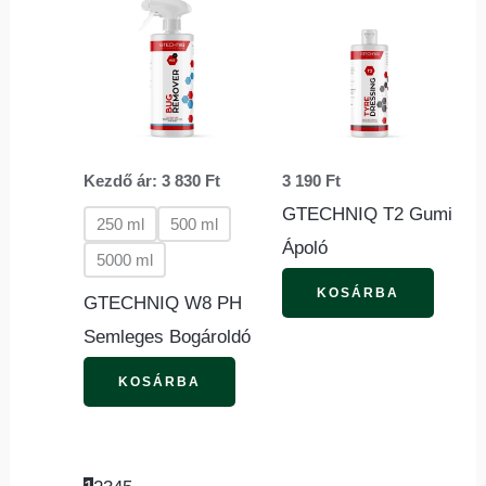
a
terméknek
több
variációja
van.
Kezdő ár:
3 830
Ft
3 190
Ft
A
GTECHNIQ T2 Gumi
változatok
250 ml
500 ml
Ápoló
a
5000 ml
termékoldalon
KOSÁRBA
GTECHNIQ W8 PH
választhatók
Semleges Bogároldó
ki
KOSÁRBA