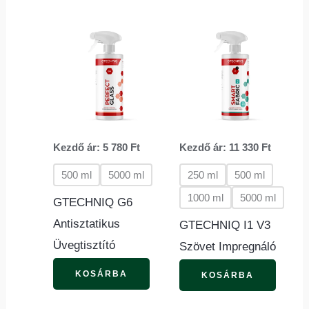
Ennek
Ennek
a
a
terméknek
termé
több
több
variációja
variác
van.
van.
Kezdő ár:
5 780
Ft
Kezdő ár:
11 330
Ft
A
A
változatok
változ
500 ml
5000 ml
250 ml
500 ml
a
a
1000 ml
5000 ml
GTECHNIQ G6
termékoldalon
termék
Antisztatikus
GTECHNIQ I1 V3
választhatók
válasz
Üvegtisztító
Szövet Impregnáló
ki
ki
KOSÁRBA
KOSÁRBA