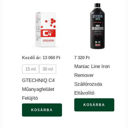
Ennek
a
terméknek
több
variációja
van.
Kezdő ár:
13 060
Ft
7 320
Ft
A
Maniac Line Iron
változatok
15 ml
30 ml
Remover
a
GTECHNIQ C4
Szállórozsda
termékoldalon
Műanyagfelület
Eltávolító
választhatók
Felújító
ki
KOSÁRBA
KOSÁRBA