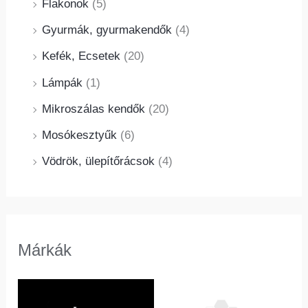
Flakonok
(5)
Gyurmák, gyurmakendők
(4)
Kefék, Ecsetek
(20)
Lámpák
(1)
Mikroszálas kendők
(20)
Mosókesztyűk
(6)
Vödrök, ülepítőrácsok
(4)
Márkák