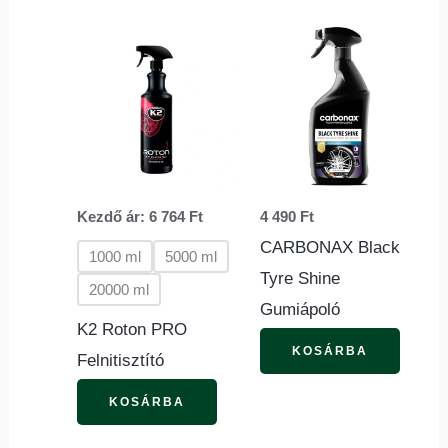
Ennek
a
terméknek
több
variációja
van.
Kezdő ár:
6 764
Ft
4 490
Ft
A
CARBONAX Black
változatok
1000 ml
5000 ml
Tyre Shine
a
20000 ml
Gumiápoló
termékoldalon
K2 Roton PRO
választhatók
KOSÁRBA
Felnitisztító
ki
KOSÁRBA