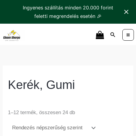
Skip
Ingyenes szállítás minden 20.000 forint
to
feletti megrendelés esetén 🎉
content
Sorted
Search
by
popularity
Kerék, Gumi
1–12 termék, összesen 24 db