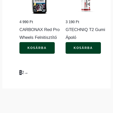
4 990
Ft
3 190
Ft
CARBONAX Red Pro
GTECHNIQ T2 Gumi
Wheels Felnitisztító
Ápoló
KOSÁRBA
KOSÁRBA
1
2
→