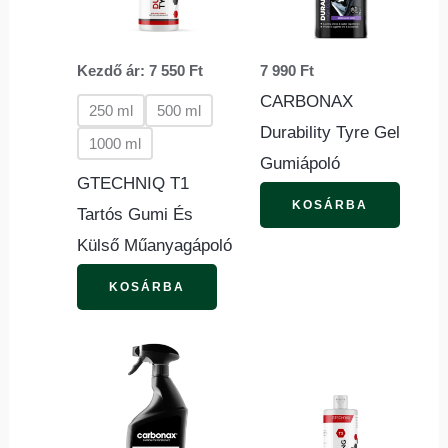
variációja
van.
Kezdő ár:
7 550
Ft
7 990
Ft
A
CARBONAX
változatok
250 ml
500 ml
Durability Tyre Gel
a
1000 ml
Gumiápoló
termékoldalon
GTECHNIQ T1
választhatók
KOSÁRBA
Tartós Gumi És
ki
Külső Műanyagápoló
KOSÁRBA