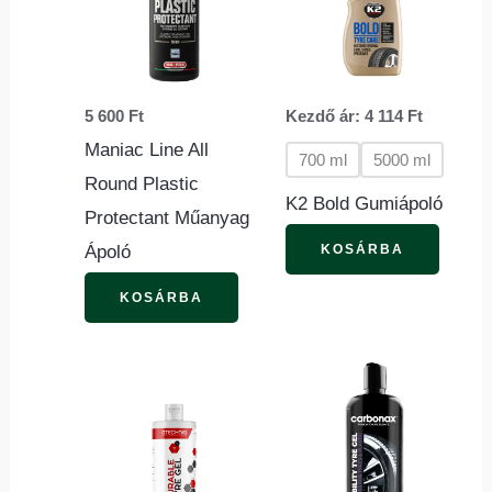
több
variác
van.
5 600
Ft
Kezdő ár:
4 114
Ft
A
Maniac Line All
változ
700 ml
5000 ml
Round Plastic
a
K2 Bold Gumiápoló
Protectant Műanyag
termék
KOSÁRBA
Ápoló
válasz
ki
KOSÁRBA
Ennek
a
terméknek
több