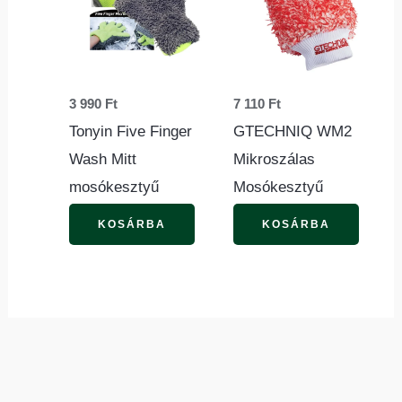
3 990
Ft
7 110
Ft
Tonyin Five Finger
GTECHNIQ WM2
Wash Mitt
Mikroszálas
mosókesztyű
Mosókesztyű
KOSÁRBA
KOSÁRBA