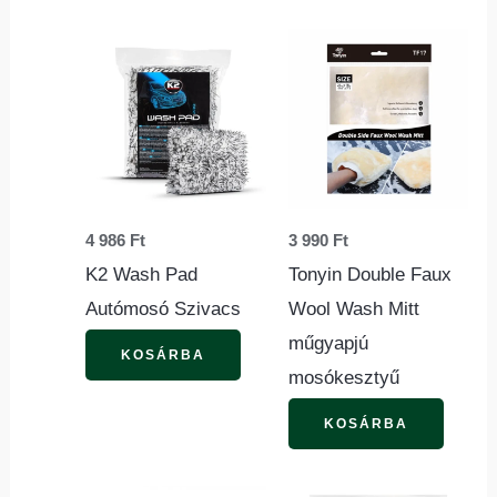
4 986
Ft
3 990
Ft
K2 Wash Pad
Tonyin Double Faux
Autómosó Szivacs
Wool Wash Mitt
műgyapjú
KOSÁRBA
mosókesztyű
KOSÁRBA