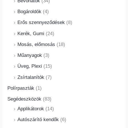
Bevonatok
(34)
Bogároldók
(4)
Erős szennyeződések
(8)
Kerék, Gumi
(24)
Mosás, előmosás
(18)
Műanyagok
(3)
Üveg, Plexi
(15)
Zsírtalanítók
(7)
Polírpaszták
(1)
Segédeszközök
(83)
Applikátorok
(14)
Autószárító kendők
(6)