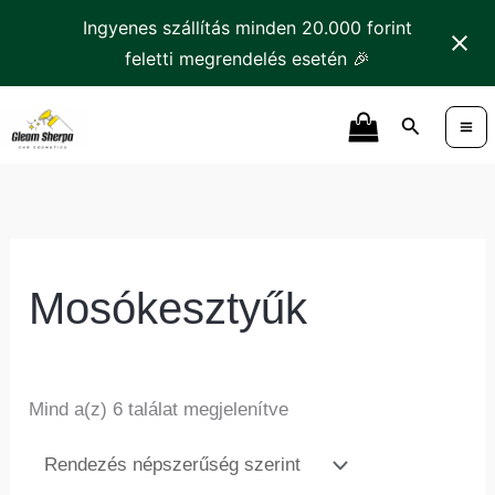
Skip
Ingyenes szállítás minden 20.000 forint
to
feletti megrendelés esetén 🎉
content
Sorted
Search
by
popularity
Mosókesztyűk
Mind a(z) 6 találat megjelenítve