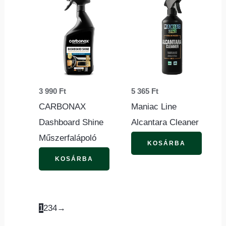
3 990
Ft
5 365
Ft
CARBONAX
Maniac Line
Dashboard Shine
Alcantara Cleaner
Műszerfalápoló
KOSÁRBA
KOSÁRBA
1
2
3
4
→