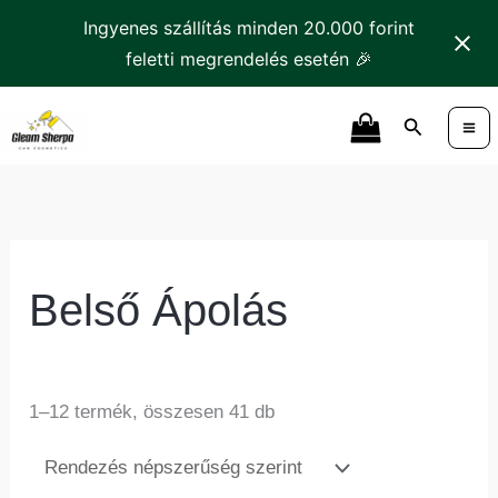
Skip
Ingyenes szállítás minden 20.000 forint
to
feletti megrendelés esetén 🎉
content
Sorted
Search
by
popularity
Belső Ápolás
1–12 termék, összesen 41 db