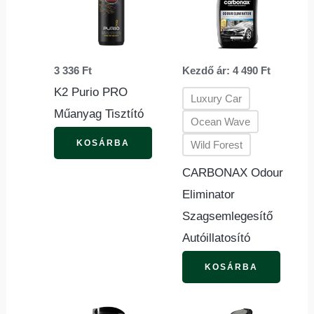
több
variác
van.
3 336
Ft
Kezdő ár:
4 490
Ft
A
K2 Purio PRO
változ
Luxury Car
Műanyag Tisztító
a
Ocean Wave
termék
KOSÁRBA
Wild Forest
válasz
CARBONAX Odour
ki
Eliminator
Szagsemlegesítő
Autóillatosító
KOSÁRBA