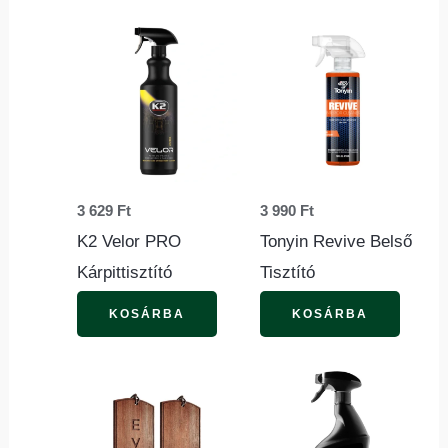
3 629
Ft
3 990
Ft
K2 Velor PRO
Tonyin Revive Belső
Kárpittisztító
Tisztító
KOSÁRBA
KOSÁRBA
Ennek
a
terméknek