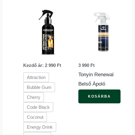
Ennek
a
terméknek
több
variációja
van.
Kezdő ár:
2 990
Ft
3 990
Ft
A
Tonyin Renewal
változatok
Attraction
Belső Ápoló
a
Bubble Gum
termékoldalon
KOSÁRBA
Cherry
választhatók
Code Black
ki
Coconut
Energy Drink