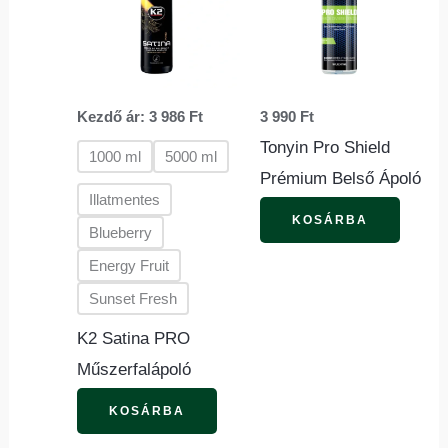
terméknek
több
variációja
van.
Kezdő ár:
3 986
Ft
3 990
Ft
A
Tonyin Pro Shield
változatok
1000 ml
5000 ml
Prémium Belső Ápoló
a
Illatmentes
termékoldalon
KOSÁRBA
Blueberry
választhatók
Energy Fruit
ki
Sunset Fresh
K2 Satina PRO
Műszerfalápoló
KOSÁRBA