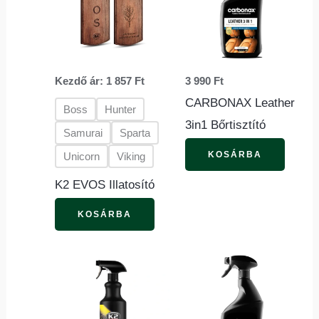
több
variációja
van.
Kezdő ár:
1 857
Ft
3 990
Ft
A
CARBONAX Leather
változatok
Boss
Hunter
3in1 Bőrtisztító
a
Samurai
Sparta
termékoldalon
KOSÁRBA
Unicorn
Viking
választhatók
K2 EVOS Illatosító
ki
KOSÁRBA
Ennek
a
termé