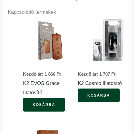
Kapcsolódó termékek
Ennek
Ennek
a
a
terméknek
termé
több
több
variációja
variác
van.
van.
Kezdő ár:
1 860
Ft
Kezdő ár:
1 707
Ft
A
A
K2 EVOS Grace
K2 Cosmo Illatosító
változatok
változ
Illatosító
a
a
KOSÁRBA
termékoldalon
termék
KOSÁRBA
választhatók
válasz
ki
ki
Ennek