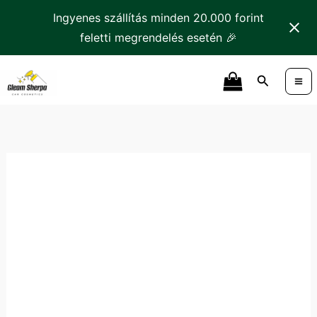
Skip
Ingyenes szállítás minden 20.000 forint
to
feletti megrendelés esetén 🎉
content
K2
Search
EVOS
Illatosító
mennyiség