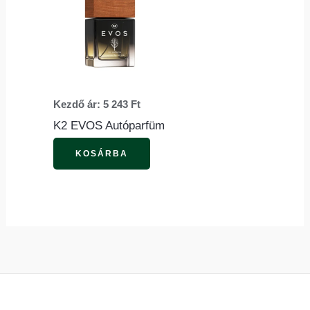
a
terméknek
több
variációja
van.
Kezdő ár:
5 243
Ft
A
K2 EVOS Autóparfüm
változatok
a
KOSÁRBA
termékoldalon
választhatók
ki