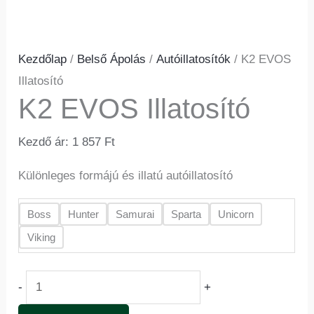
Kezdőlap
/
Belső Ápolás
/
Autóillatosítók
/ K2 EVOS
Illatosító
K2 EVOS Illatosító
Kezdő ár:
1 857
Ft
Különleges formájú és illatú autóillatosító
Boss
Hunter
Samurai
Sparta
Unicorn
Viking
-
+