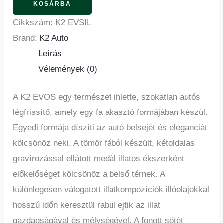
KOSÁRBA
Cikkszám:
K2 EVSIL
Brand:
K2 Auto
Leírás
Vélemények (0)
A K2 EVOS egy természet ihlette, szokatlan autós
légfrissítő, amely egy fa akasztó formájában készül.
Egyedi formája díszíti az autó belsejét és eleganciát
kölcsönöz neki. A tömör fából készült, kétoldalas
gravírozással ellátott medál illatos ékszerként
előkelőséget kölcsönöz a belső térnek. A
különlegesen válogatott illatkompozíciók illóolajokkal
hosszú időn keresztül rabul ejtik az illat
gazdagságával és mélységével. A fonott sötét