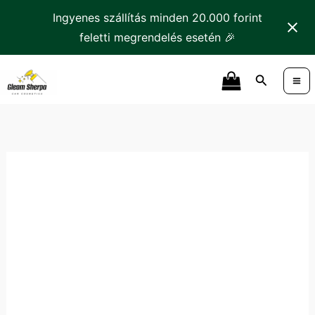
Skip
Ingyenes szállítás minden 20.000 forint
to
feletti megrendelés esetén 🎉
content
K2
Search
Neone
Illatosító
mennyiség