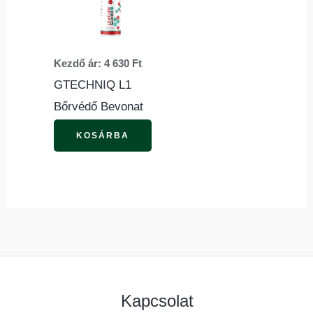
több
variációja
van.
Kezdő ár:
4 630
Ft
A
GTECHNIQ L1
változatok
Bőrvédő Bevonat
a
termékoldalon
KOSÁRBA
választhatók
ki
Kapcsolat