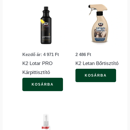
Ennek
a
terméknek
több
variációja
van.
Kezdő ár:
4 971
Ft
2 486
Ft
A
K2 Lotar PRO
K2 Letan Bőrtisztító
változatok
Kárpittisztító
a
KOSÁRBA
termékoldalon
KOSÁRBA
választhatók
ki
Ennek
a
terméknek