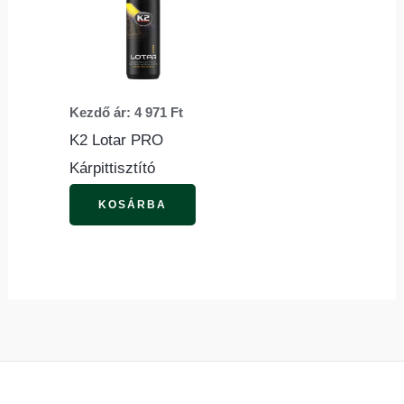
terméknek
több
variációja
van.
Kezdő ár:
4 971
Ft
A
K2 Lotar PRO
változatok
Kárpittisztító
a
termékoldalon
KOSÁRBA
választhatók
ki