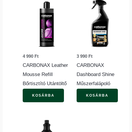
4 990
Ft
3 990
Ft
CARBONAX Leather
CARBONAX
Mousse Refill
Dashboard Shine
Bőrtisztító Utántöltő
Műszerfalápoló
KOSÁRBA
KOSÁRBA
Ennek
a