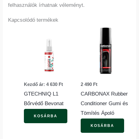
felhasználók írhatnak véleményt.
Kapcsolódó termékek
Ennek
a
terméknek
több
variációja
van.
Kezdő ár:
4 630
Ft
2 490
Ft
A
GTECHNIQ L1
CARBONAX Rubber
változatok
Bőrvédő Bevonat
Conditioner Gumi és
a
Tömítés Ápoló
termékoldalon
KOSÁRBA
választhatók
KOSÁRBA
ki