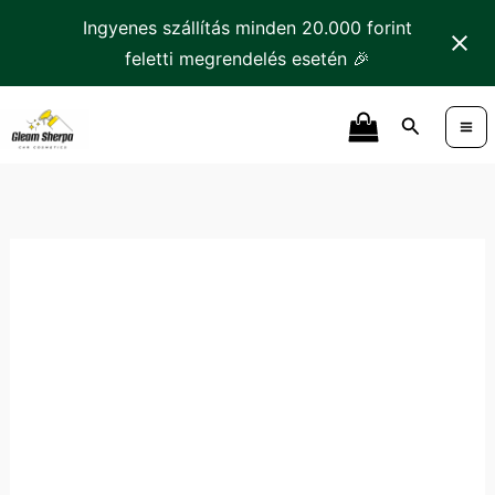
Skip
Ingyenes szállítás minden 20.000 forint
to
feletti megrendelés esetén 🎉
content
CARBONAX
Search
Leather
Conditioner
Bőrápoló
mennyiség