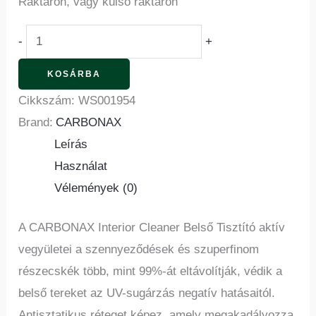
Raktáron, vagy külső raktáron
-
+
KOSÁRBA
Cikkszám:
WS001954
Brand:
CARBONAX
Leírás
Használat
Vélemények (0)
A CARBONAX Interior Cleaner Belső Tisztító aktív
vegyületei a szennyeződések és szuperfinom
részecskék több, mint 99%-át eltávolítják, védik a
belső tereket az UV-sugárzás negatív hatásaitól.
Antisztatikus réteget képez, amely megakadályozza