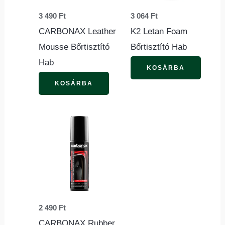
3 490
Ft
3 064
Ft
CARBONAX Leather
K2 Letan Foam
Mousse Bőrtisztító
Bőrtisztító Hab
Hab
KOSÁRBA
KOSÁRBA
2 490
Ft
CARBONAX Rubber