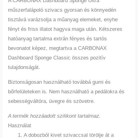
A CARBONAX Dashboard Sponge Ultra
műszerfalápoló szivacs gyorsan és könnyedén
tisztává varázsolja a műanyag elemeket, enyhe
fényt és friss illatot hagyva maga után. Kétszeres
hatóanyag tartalma extrán fényes és tartós
bevonatot képez, megtartva a CARBONAX
Dashboard Sponge Classic összes pozitív
tulajdonságát.
Biztonságosan használható továbbá gumi és
bőrfelületeken is. Nem használható a pedálokra és
sebességváltóra, üvegre és szövetre.
A termék hozzáadott szilikont tartalmaz.
Használat
A dobozból kivet szivaccsal törölje át a