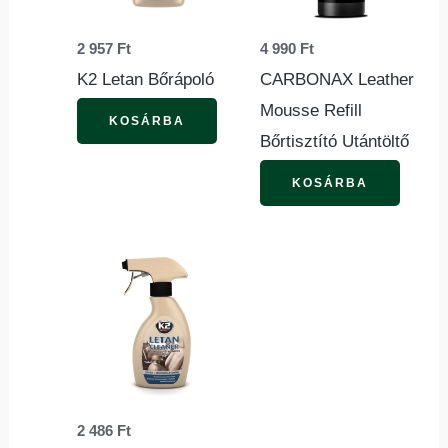
2 957
Ft
4 990
Ft
K2 Letan Bőrápoló
CARBONAX Leather
Mousse Refill
KOSÁRBA
Bőrtisztító Utántöltő
KOSÁRBA
2 486
Ft