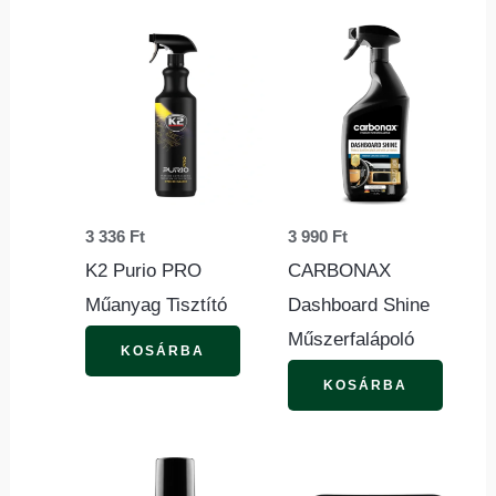
3 336
Ft
3 990
Ft
K2 Purio PRO
CARBONAX
Műanyag Tisztító
Dashboard Shine
Műszerfalápoló
KOSÁRBA
KOSÁRBA