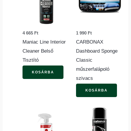
4 665
Ft
1 990
Ft
Maniac Line Interior
CARBONAX
Cleaner Belső
Dashboard Sponge
Tisztító
Classic
műszerfalápoló
KOSÁRBA
szivacs
KOSÁRBA
Ennek
Ennek
a
a
terméknek
termé