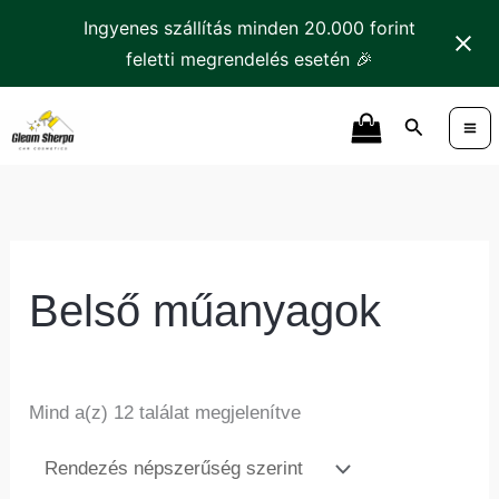
Skip
Ingyenes szállítás minden 20.000 forint
to
feletti megrendelés esetén 🎉
content
Sorted
Search
by
popularity
Belső műanyagok
Mind a(z) 12 találat megjelenítve