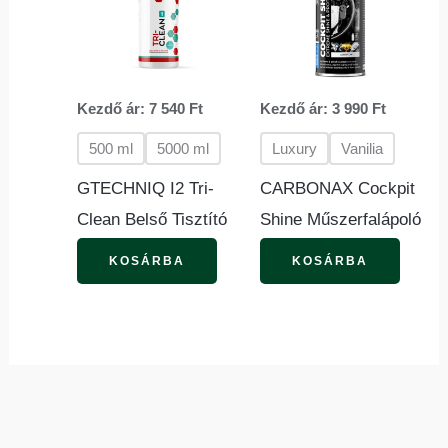
több
több
variációja
variác
van.
van.
Kezdő ár:
7 540
Ft
Kezdő ár:
3 990
Ft
A
A
változatok
változ
500 ml
5000 ml
Luxury
Vanilia
a
a
GTECHNIQ I2 Tri-
CARBONAX Cockpit
termékoldalon
termék
Clean Belső Tisztító
Shine Műszerfalápoló
választhatók
válasz
KOSÁRBA
KOSÁRBA
ki
ki