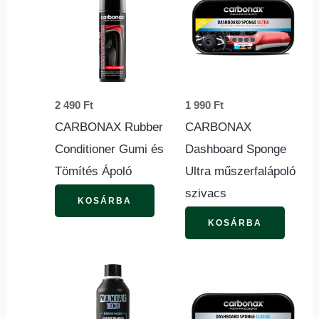
2 490
Ft
1 990
Ft
CARBONAX Rubber
CARBONAX
Conditioner Gumi és
Dashboard Sponge
Tömítés Ápoló
Ultra műszerfalápoló
szivacs
KOSÁRBA
KOSÁRBA