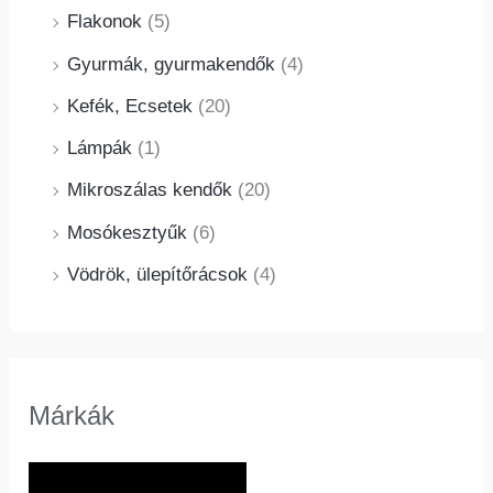
Flakonok
(5)
Gyurmák, gyurmakendők
(4)
Kefék, Ecsetek
(20)
Lámpák
(1)
Mikroszálas kendők
(20)
Mosókesztyűk
(6)
Vödrök, ülepítőrácsok
(4)
Márkák