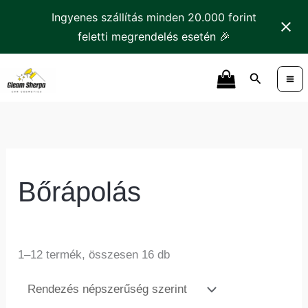
Skip
Ingyenes szállítás minden 20.000 forint
to
feletti megrendelés esetén 🎉
content
Sorted
Search
by
popularity
Bőrápolás
1–12 termék, összesen 16 db