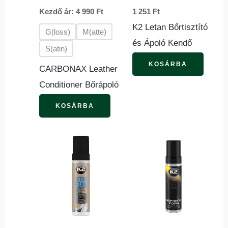
van.
Kezdő ár:
4 990
Ft
1 251
Ft
A
K2 Letan Bőrtisztító
változatok
G(loss)
M(atte)
és Ápoló Kendő
a
S(atin)
termékoldalon
KOSÁRBA
CARBONAX Leather
választhatók
Conditioner Bőrápoló
ki
KOSÁRBA