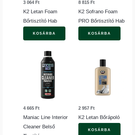
3 064
Ft
8 815
Ft
K2 Letan Foam
K2 Sofrano Foam
Bőrtisztító Hab
PRO Bőrtisztító Hab
KOSÁRBA
KOSÁRBA
4 665
Ft
2 957
Ft
Maniac Line Interior
K2 Letan Bőrápoló
Cleaner Belső
KOSÁRBA