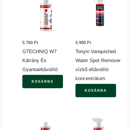
5 780
Ft
5 990
Ft
GTECHNIQ W7
Tonyin Vanquished
Kátrány És
Water Spot Remover
Gyantaeltávolító
vízkő eltávolító
koncentrátum
KOSÁRBA
KOSÁRBA
Ennek
a
termé