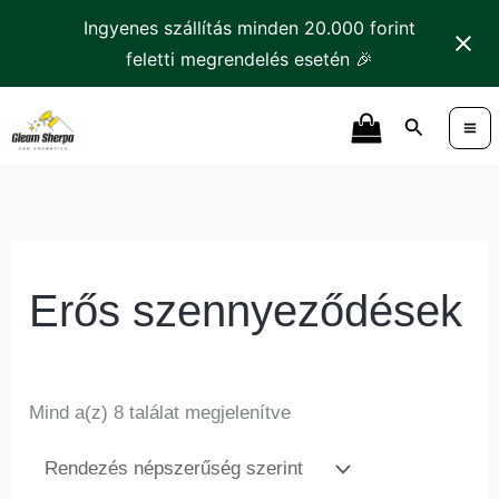
Skip
Ingyenes szállítás minden 20.000 forint
to
feletti megrendelés esetén 🎉
content
Sorted
Search
by
popularity
Erős szennyeződések
Mind a(z) 8 találat megjelenítve