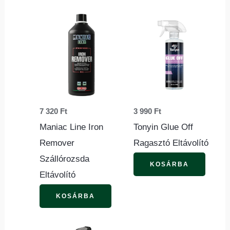
7 320
Ft
3 990
Ft
Maniac Line Iron
Tonyin Glue Off
Remover
Ragasztó Eltávolító
Szállórozsda
KOSÁRBA
Eltávolító
KOSÁRBA