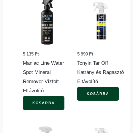
5 135
Ft
5 990
Ft
Maniac Line Water
Tonyin Tar Off
Spot Mineral
Kátrány és Ragasztó
Remover Vízfolt
Eltávolító
Eltávolító
KOSÁRBA
KOSÁRBA