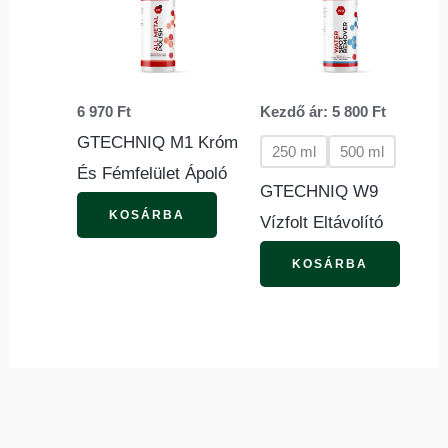
több
variác
van.
6 970
Ft
Kezdő ár:
5 800
Ft
A
GTECHNIQ M1 Króm
változ
250 ml
500 ml
És Fémfelület Ápoló
a
GTECHNIQ W9
termék
KOSÁRBA
Vízfolt Eltávolító
válasz
KOSÁRBA
ki