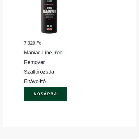
7 320
Ft
Maniac Line Iron
Remover
Szállórozsda
Eltávolító
KOSÁRBA