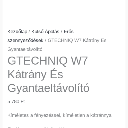
Kezdőlap
/
Külső Ápolás
/
Erős
szennyeződések
/ GTECHNIQ W7 Kátrány És
Gyantaeltávolító
GTECHNIQ W7
Kátrány És
Gyantaeltávolító
5 780
Ft
Kíméletes a fényezéssel, kíméletlen a kátránnyal