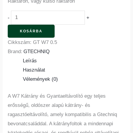
Raktáron, vagy külső raktáron
-
+
KOSÁRBA
Cikkszám:
GT W7 0.5
Brand:
GTECHNIQ
Leírás
Használat
Vélemények (0)
A W7 Kátrány és Gyantaeltávolító egy teljes
erősségű, oldószer alapú kátrány- és
ragasztóeltávolító, amely kompatibilis a Gtechniq
bevonatcsaláddal. A kátrányfoltok a mindennapi
közlekedés részei, és rendkívül nehéz eltávolítani