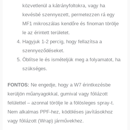
közvetlenül a kátrányfoltokra, vagy ha
kevésbé szennyezett, permetezzen rá egy
MF1 mikroszálas kendőre és finoman törölje
le az érintett területet.
Hagyjuk 1-2 percig, hogy fellazítsa a
szennyeződéseket.
Öblítse le és ismételjük meg a folyamatot, ha
szükséges.
FONTOS:
Ne engedje, hogy a W7 érintkezésbe
kerüljön műanyagokkal, gumival vagy fóliázott
felülettel – azonnal törölje le a fölösleges spray-t.
Nem alkalmas PPF-hez, ködöléses javításokhoz
vagy fóliázott (Wrap) járművekhez.