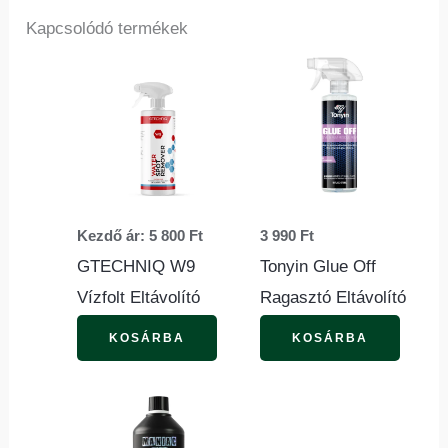
Kapcsolódó termékek
Ennek
a
terméknek
több
variációja
van.
Kezdő ár:
5 800
Ft
3 990
Ft
A
GTECHNIQ W9
Tonyin Glue Off
változatok
Vízfolt Eltávolító
Ragasztó Eltávolító
a
termékoldalon
KOSÁRBA
KOSÁRBA
választhatók
ki