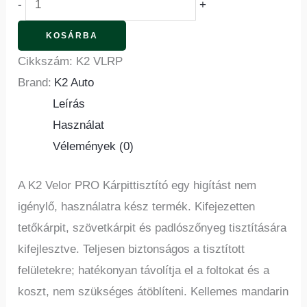
-
+
KOSÁRBA
Cikkszám:
K2 VLRP
Brand:
K2 Auto
Leírás
Használat
Vélemények (0)
A K2 Velor PRO Kárpittisztító egy higítást nem
igénylő, használatra kész termék. Kifejezetten
tetőkárpit, szövetkárpit és padlószőnyeg tisztítására
kifejlesztve. Teljesen biztonságos a tisztított
felületekre; hatékonyan távolítja el a foltokat és a
koszt, nem szükséges átöblíteni. Kellemes mandarin