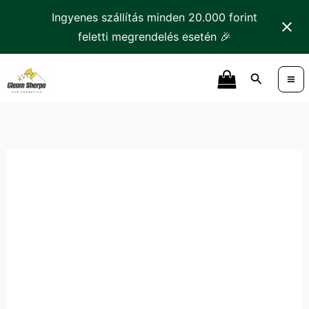
Skip
Ingyenes szállítás minden 20.000 forint
to
feletti megrendelés esetén 🎉
content
K2
Search
Velor
PRO
Kárpittisztító
mennyiség