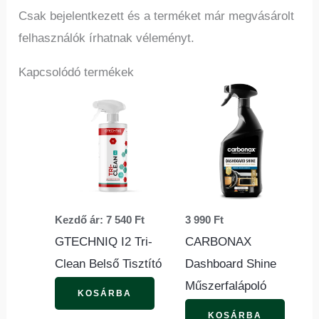
Csak bejelentkezett és a terméket már megvásárolt
felhasználók írhatnak véleményt.
Kapcsolódó termékek
Ennek
a
terméknek
több
variációja
van.
Kezdő ár:
7 540
Ft
3 990
Ft
A
GTECHNIQ I2 Tri-
CARBONAX
változatok
Clean Belső Tisztító
Dashboard Shine
a
Műszerfalápoló
termékoldalon
KOSÁRBA
választhatók
KOSÁRBA