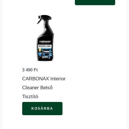
ki
3 490
Ft
CARBONAX Interior
Cleaner Belső
Tisztító
KOSÁRBA