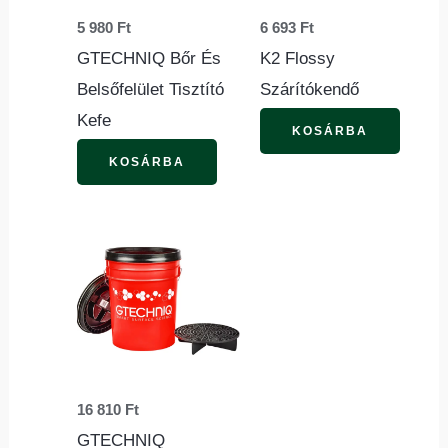
5 980
Ft
6 693
Ft
GTECHNIQ Bőr És
K2 Flossy
Belsőfelület Tisztító
Szárítókendő
Kefe
KOSÁRBA
KOSÁRBA
16 810
Ft
GTECHNIQ