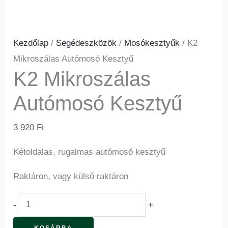
Kezdőlap
/
Segédeszközök
/
Mosókesztyűk
/ K2
Mikroszálas Autómosó Kesztyű
K2 Mikroszálas
Autómosó Kesztyű
3 920
Ft
Kétoldalas, rugalmas autómosó kesztyű
Raktáron, vagy külső raktáron
-
+