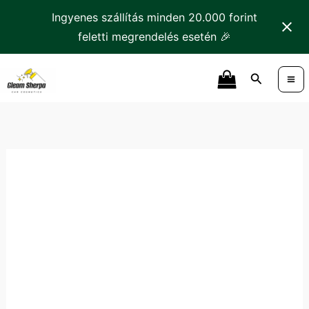
Skip
Ingyenes szállítás minden 20.000 forint
to
feletti megrendelés esetén 🎉
content
K2
Search
Mikroszálas
Autómosó
Kesztyű
mennyiség