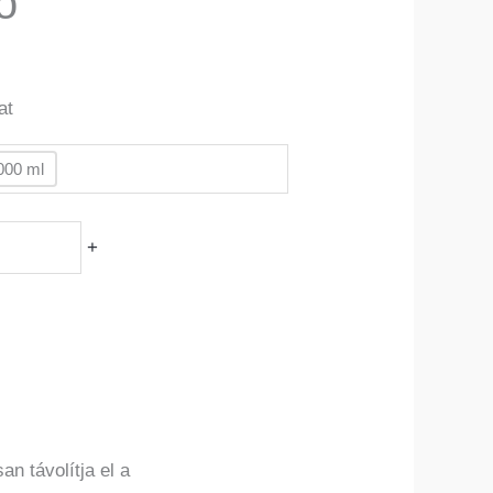
tó
at
000 ml
+
n távolítja el a