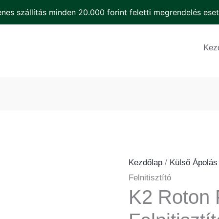
nes szállítás minden 20.000 forint feletti megrendelés ese
K2
Roton
Kez
PRO
Felnitisztító
mennyiség
Kezdőlap
/
Külső Ápolás
Felnitisztító
K2 Roton