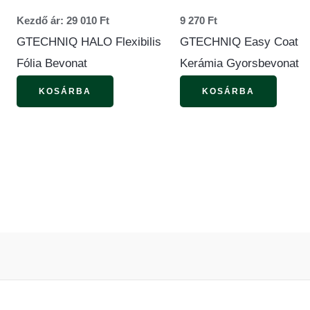
k
változatok
Kezdő ár:
29 010
Ft
9 270
Ft
a
GTECHNIQ HALO Flexibilis
GTECHNIQ Easy Coat
dalon
termékoldalon
Fólia Bevonat
Kerámia Gyorsbevonat
tók
választhatók
KOSÁRBA
KOSÁRBA
ki