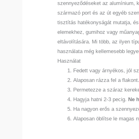
szennyeződéseket az alumínium, kró
származó port és az út egyéb szenn
tisztítás hatékonyságát mutatja, és
elemekhez, gumihoz vagy műanyagho
eltávolítására. Mi több, az ilyen t
használata még kellemesebb legye
Használat
Fedett vagy árnyékos, jól sz
Alaposan rázza fel a flakont
Permetezze a száraz kerek
Hagyja hatni 2-3 pecig.
Ne h
Ha nagyon erős a szennyező
Alaposan öblítse le magas 