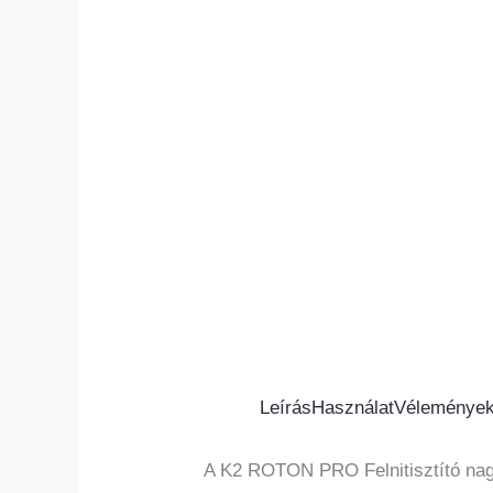
Leírás
Használat
Vélemények
A K2 ROTON PRO Felnitisztító nagyo