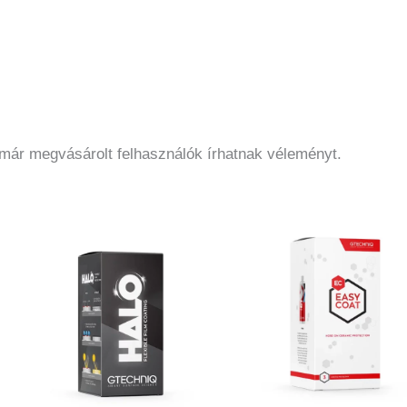
 már megvásárolt felhasználók írhatnak véleményt.
Ennek
a
k
terméknek
több
variációja
van.
A