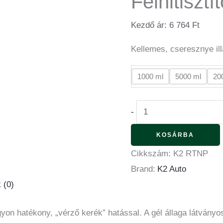
Felnitisztí
Kezdő ár:
6 764
Ft
Kellemes, cseresznye ill
1000 ml
5000 ml
20
-
KOSÁRBA
Cikkszám:
K2 RTNP
Brand:
K2 Auto
 (0)
n hatékony, „vérző kerék” hatással. A gél állaga látványosa