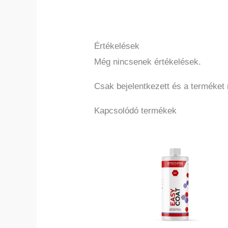
Értékelések
Még nincsenek értékelések.
Csak bejelentkezett és a terméket
Kapcsolódó termékek
Ennek
a
termékne
több
variációja
van.
A