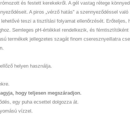
mozott és festett kerekekről. A gél vastag rétege könnyedén
yeződéseit. A piros „vérző hatás” a szennyeződéssel való k
 lehetővé teszi a tisztítási folyamat ellenőrzését. Erőteljes,
z. Semleges pH-értékkel rendelkezik, és fémtisztítóként 
ípusú termékek jellegzetes szagát finom cseresznyeillatra cs
n.
ellőző helyen használja.
.
ekre.
agyja, hogy teljesen megszáradjon.
dés, egy puha ecsettel dolgozza át.
nyomású vízzel.