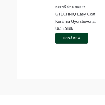
változato
Kezdő ár:
6 940
Ft
a
GTECHNIQ Easy Coat
termékol
Kerámia Gyorsbevonat
választha
Utántöltők
ki
KOSÁRBA