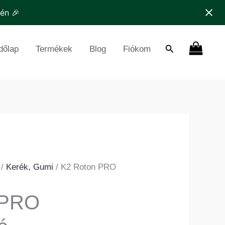
tén 🎉
Search
dőlap
Termékek
Blog
Fiókom
/
Kerék, Gumi
/ K2 Roton PRO
 PRO