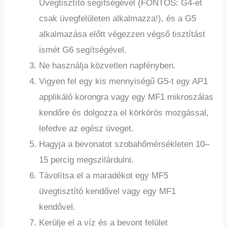
Üvegtisztító segítségével (FONTOS: G4-et
csak üvegfelületen alkalmazza!), és a G5
alkalmazása előtt végezzen végső tisztítást
ismét G6 segítségével.
Ne használja közvetlen napfényben.
Vigyen fel egy kis mennyiségű G5-t egy AP1
applikáló korongra vagy egy MF1 mikroszálas
kendőre és dolgozza el körkörös mozgással,
lefedve az egész üveget.
Hagyja a bevonatot szobahőmérsékleten 10–
15 percig megszilárdulni.
Távolítsa el a maradékot egy MF5
üvegtisztító kendővel vagy egy MF1
kendővel.
Kerülje el a víz és a bevont felület