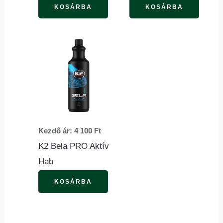
választhatók
válasz
KOSÁRBA
KOSÁRBA
ki
ki
Ennek
a
terméknek
több
variációja
van.
Kezdő ár:
4 100
Ft
A
K2 Bela PRO Aktív
változatok
Hab
a
termékoldalon
KOSÁRBA
választhatók
ki