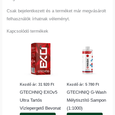
Csak bejelentkezett és a terméket már megvásárolt
felhasználók írhatnak véleményt.
Kapcsolódó termékek
Ennek
Ennek
a
a
terméknek
termé
több
több
variációja
variác
van.
van.
Kezdő ár:
31 920
Ft
Kezdő ár:
5 780
Ft
A
A
GTECHNIQ EXOv5
GTECHNIQ G-Wash
változatok
változ
Ultra Tartós
Mélytisztító Sampon
a
a
Vízlepergető Bevonat
(1:1000)
termékoldalon
termék