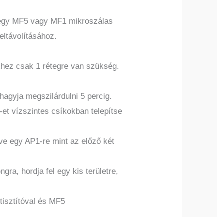
s egy MF5 vagy MF1 mikroszálas
ltávolításához.
khez csak 1 rétegre van szükség.
hagyja megszilárdulni 5 percig.
et vízszintes csíkokban telepítse
ve egy AP1-re mint az előző két
ra, hordja fel egy kis területre,
tisztítóval és MF5