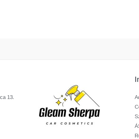
I
ca 13.
A
C
Sz
Á
R