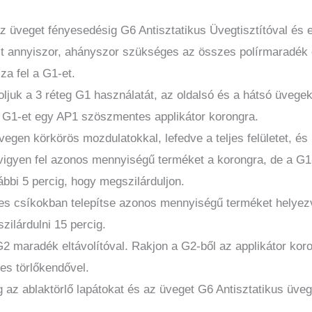
az üveget fényesedésig G6 Antisztatikus Üvegtisztítóval é
zt annyiszor, ahányszor szükséges az összes polírmaradék e
za fel a G1-et.
ljuk a 3 réteg G1 használatát, az oldalsó és a hátsó üvege
 G1-et egy AP1 szöszmentes applikátor korongra.
egen körkörös mozdulatokkal, lefedve a teljes felületet, és 
igyen fel azonos mennyiségű terméket a korongra, de a G1-
ábbi 5 percig, hogy megszilárduljon.
ges csíkokban telepítse azonos mennyiségű terméket helyez
zilárdulni 15 percig.
2 maradék eltávolítóval. Rakjon a G2-ből az applikátor korong
es törlőkendővel.
g az ablaktörlő lapátokat és az üveget G6 Antisztatikus üveg