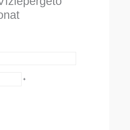
Vízlepergető
onat
+