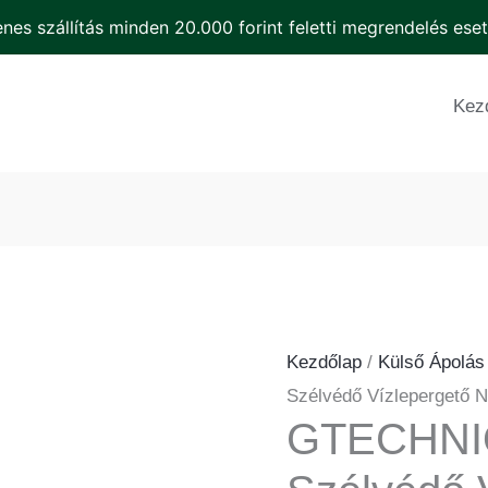
nes szállítás minden 20.000 forint feletti megrendelés ese
GTECHNIQ
G1
Kez
Szélvédő
Vízlepergető
Nano
Bevonat
mennyiség
Kezdőlap
/
Külső Ápolás
Szélvédő Vízlepergető 
GTECHNI