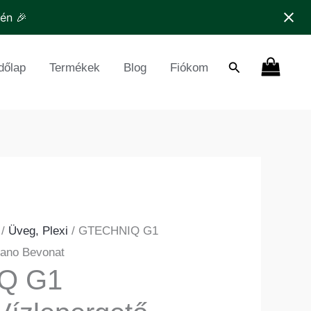
tén 🎉
Search
dőlap
Termékek
Blog
Fiókom
/
Üveg, Plexi
/ GTECHNIQ G1
Nano Bevonat
Q G1