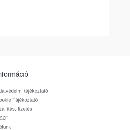
nformáció
datvédelmi tájékoztató
ookie Tájékoztató
állítás, fizetés
SZF
ólunk