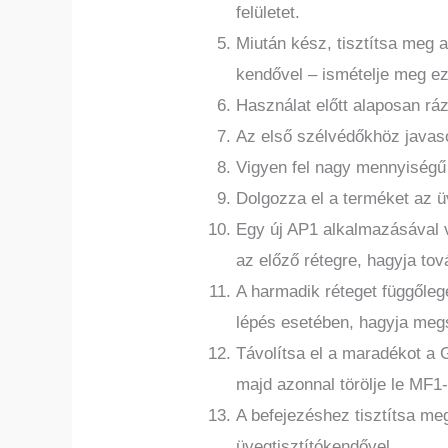
felületet.
Miután kész, tisztítsa meg 
kendővel – ismételje meg e
Használat előtt alaposan ráz
Az első szélvédőkhöz javaso
Vigyen fel nagy mennyiségű
Dolgozza el a terméket az üv
Egy új AP1 alkalmazásával v
az előző rétegre, hagyja tov
A harmadik réteget függőle
lépés esetében, hagyja megs
Távolítsa el a maradékot a G
majd azonnal törölje le MF1-
A befejezéshez tisztítsa me
üvegtisztítókendővel.