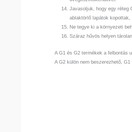
Javasoljuk, hogy egy réteg G
ablaktörlő lapátok kopottak,
Ne tegye ki a környezeti be
Száraz hűvös helyen tárola
A G1 és G2 termékek a felbontás u
A G2 külön nem beszerezhető, G1 