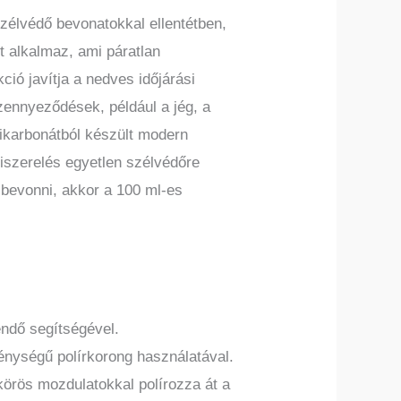
zélvédő bevonatokkal ellentétben,
t alkalmaz, ami páratlan
ció javítja a nedves időjárási
zennyeződések, például a jég, a
likarbonátból készült modern
iszerelés egyetlen szélvédőre
l bevonni, akkor a 100 ml-es
endő segítségével.
énységű polírkorong használatával.
körös mozdulatokkal polírozza át a