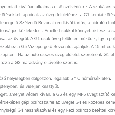
nye miatt kiválóan alkalmas első szélvédőkre. A szokásos s
kötésekkel tapadnak az üveg felületéhez, a G1 kémiai kötés
lepergető Szélvédő Bevonat rendkívül tartós, a hidrofób funk
iztonságos közlekedést. Emellett sokkal könnyebbé teszi a s
ását az üvegről. A G1 csak üveg felületen működik, így a po
ekhez a G5 Vízlepergető Bevonatot ajánljuk. A 15 ml-es k
telepíteni. Ha az autó összes üvegfelületét szeretnénk G1-e
mazza a G2 maradvány eltávolító szert is.
llőző helyiségben dolgozzon, legalább 5 ° C hőmérsékleten.
fényben, és viseljen kesztyűt.
get, amelyet védeni kíván, a G6 és egy MF5 üvegtisztító k
 érdekében gépi polírozza fel az üveget G4 és közepes kem
nnyiségű G4 használatával és egy kézi polírozó betéttel kör