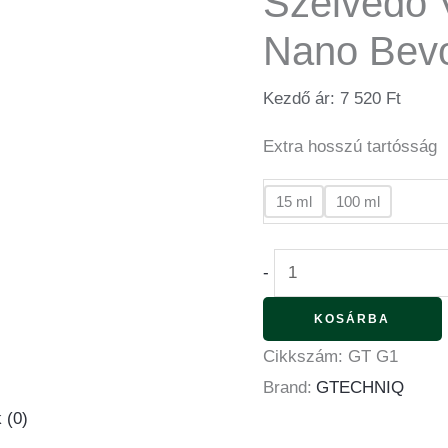
Szélvédő 
Nano Bev
Kezdő ár:
7 520
Ft
Extra hosszú tartósság
15 ml
100 ml
-
KOSÁRBA
Cikkszám:
GT G1
Brand:
GTECHNIQ
 (0)