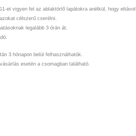
1-et vigyen fel az ablaktörlő lapátokra anélkül, hogy eltávo
 azokat célszerű cserélni.
hatásoknak legalább 3 órán át.
ndó.
tán 3 hónapon belül felhasználhatók.
vásárlás esetén a csomagban található.