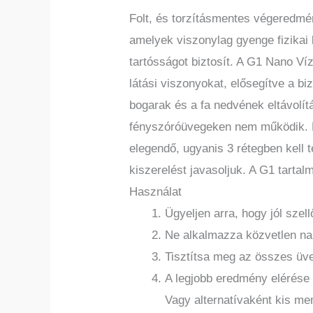
Folt, és torzításmentes végeredmé
amelyek viszonylag gyenge fizikai 
tartósságot biztosít. A G1 Nano Víz
látási viszonyokat, elősegítve a b
bogarak és a fa nedvének eltávolít
fényszóróüvegeken nem működik. Ez
elegendő, ugyanis 3 rétegben kell 
kiszerelést javasoljuk. A G1 tartal
Használat
Ügyeljen arra, hogy jól sze
Ne alkalmazza közvetlen nap
Tisztítsa meg az összes üve
A legjobb eredmény elérése
Vagy alternatívaként kis me