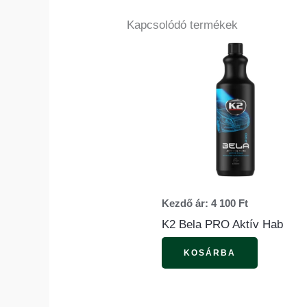
Kapcsolódó termékek
Ennek
a
termékne
több
variációja
van.
A
változato
Kezdő ár:
4 100
Ft
a
K2 Bela PRO Aktív Hab
termékol
KOSÁRBA
választha
ki