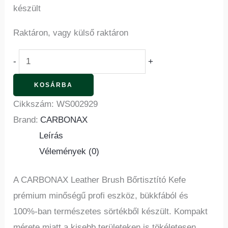
készült
Raktáron, vagy külső raktáron
-
+
KOSÁRBA
Cikkszám:
WS002929
Brand:
CARBONAX
Leírás
Vélemények (0)
A CARBONAX Leather Brush Bőrtisztító Kefe
prémium minőségű profi eszköz, bükkfából és
100%-ban természetes sörtékből készült. Kompakt
mérete miatt a kisebb területeken is tökéletesen