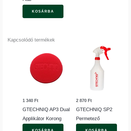
KOSÁRBA
Kapcsolódó termékek
1 340
Ft
2 870
Ft
GTECHNIQ AP3 Dual
GTECHNIQ SP2
Applikátor Korong
Permetező
KOSÁRBA
KOSÁRBA