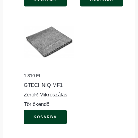
1 310
Ft
GTECHNIQ MF1
ZeroR Mikroszálas
Törlőkendő
KOSÁRBA