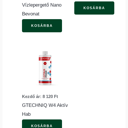
Vízlepergető Nano
termékoldalon
termék
KOSÁRBA
Bevonat
választhatók
válasz
ki
ki
KOSÁRBA
Ennek
a
terméknek
több
variációja
van.
Kezdő ár:
8 120
Ft
A
GTECHNIQ W4 Aktív
változatok
Hab
a
termékoldalon
KOSÁRBA