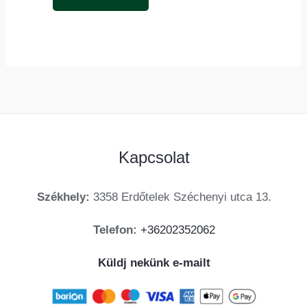
választhatók
ki
Kapcsolat
Székhely:
3358 Erdőtelek Széchenyi utca 13.
Telefon:
+36202352062
Küldj nekünk e-mailt