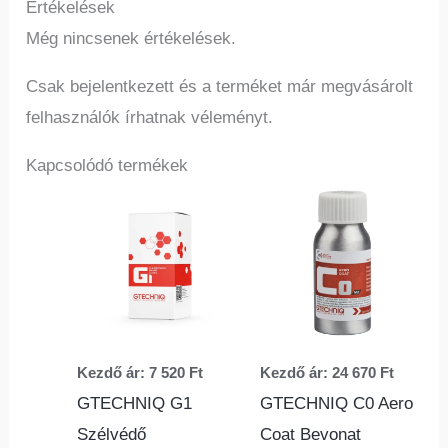
Értékelések
Még nincsenek értékelések.
Csak bejelentkezett és a terméket már megvásárolt
felhasználók írhatnak véleményt.
Kapcsolódó termékek
Ennek
Ennek
a
a
terméknek
termé
több
több
variációja
variác
van.
van.
Kezdő ár:
7 520
Ft
Kezdő ár:
24 670
Ft
A
A
GTECHNIQ G1
GTECHNIQ C0 Aero
változatok
változ
Szélvédő
Coat Bevonat
a
a