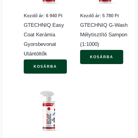
van.
van.
Kezdő ár:
6 940
Ft
Kezdő ár:
5 780
Ft
A
A
GTECHNIQ Easy
GTECHNIQ G-Wash
változatok
változ
Coat Kerámia
Mélytisztító Sampon
a
a
Gyorsbevonat
(1:1000)
termékoldalon
termék
Utántöltők
választhatók
válasz
KOSÁRBA
ki
ki
KOSÁRBA
Ennek
a
terméknek
több
variációja
van.