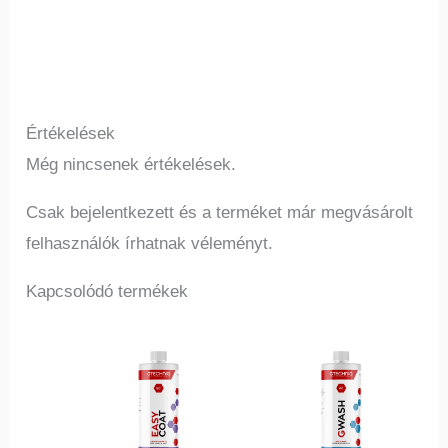
Értékelések
Még nincsenek értékelések.
Csak bejelentkezett és a terméket már megvásárolt
felhasználók írhatnak véleményt.
Kapcsolódó termékek
Ennek
Ennek
a
a
terméknek
termé
több
több
variációja
variác