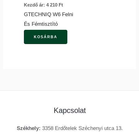
Kezdő ár:
4 210
Ft
A
GTECHNIQ W6 Felni
változatok
És Fémtisztító
a
termékoldalon
KOSÁRBA
választhatók
ki
Kapcsolat
Székhely:
3358 Erdőtelek Széchenyi utca 13.