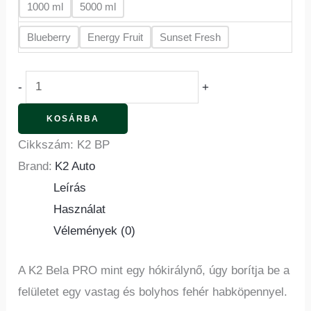
1000 ml
5000 ml
Blueberry
Energy Fruit
Sunset Fresh
-
+
KOSÁRBA
Cikkszám:
K2 BP
Brand:
K2 Auto
Leírás
Használat
Vélemények (0)
A K2 Bela PRO mint egy hókirálynő, úgy borítja be a
felületet egy vastag és bolyhos fehér habköpennyel.