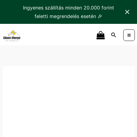
Skip
Ingyenes szállítás minden 20.000 forint
to
feletti megrendelés esetén 🎉
content
K2
Search
Bela
PRO
Aktív
Hab
mennyiség