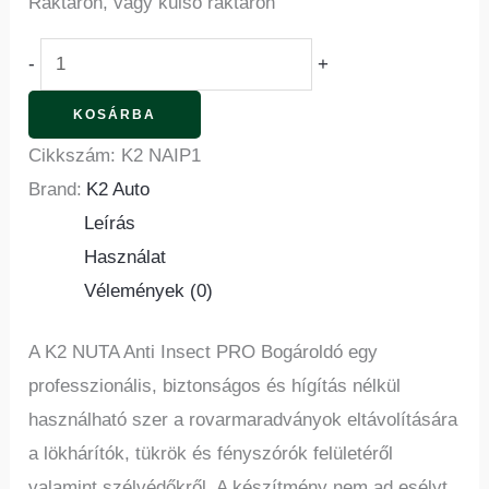
Raktáron, vagy külső raktáron
-
+
KOSÁRBA
Cikkszám:
K2 NAIP1
Brand:
K2 Auto
Leírás
Használat
Vélemények (0)
A K2 NUTA Anti Insect PRO Bogároldó egy
professzionális, biztonságos és hígítás nélkül
használható szer a rovarmaradványok eltávolítására
a lökhárítók, tükrök és fényszórók felületéről
valamint szélvédőkről. A készítmény nem ad esélyt