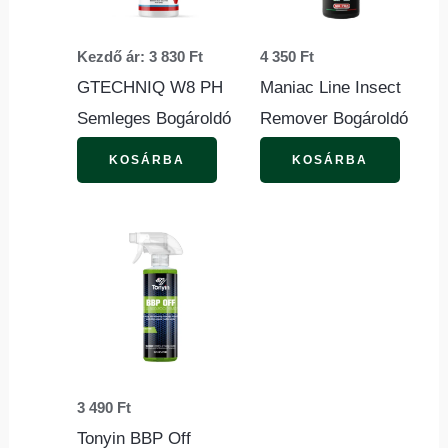
variációja
van.
Kezdő ár:
3 830
Ft
4 350
Ft
A
GTECHNIQ W8 PH
Maniac Line Insect
változatok
Semleges Bogároldó
Remover Bogároldó
a
termékoldalon
KOSÁRBA
KOSÁRBA
választhatók
ki
3 490
Ft
Tonyin BBP Off