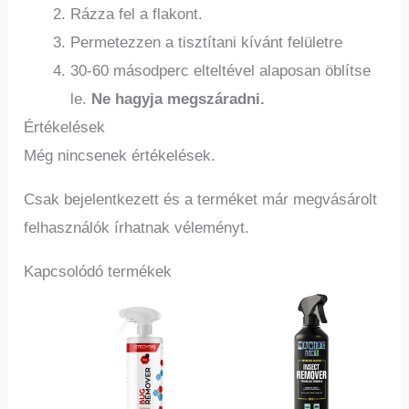
Rázza fel a flakont.
Permetezzen a tisztítani kívánt felületre
30-60 másodperc elteltével alaposan öblítse
le.
Ne hagyja megszáradni.
Értékelések
Még nincsenek értékelések.
Csak bejelentkezett és a terméket már megvásárolt
felhasználók írhatnak véleményt.
Kapcsolódó termékek
Ennek
a
terméknek
több