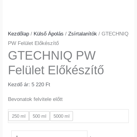
Kezdőlap
/
Külső Ápolás
/
Zsírtalanítók
/ GTECHNIQ
PW Felület Előkészítő
GTECHNIQ PW
Felület Előkészítő
Kezdő ár:
5 220
Ft
Bevonatok felvitele előtt
250 ml
500 ml
5000 ml