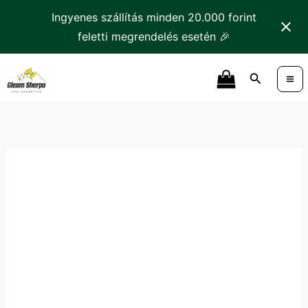
Skip
Ingyenes szállítás minden 20.000 forint
to
feletti megrendelés esetén 🎉
content
GTECHNIQ
Search
PW
Felület
Előkészítő
mennyiség