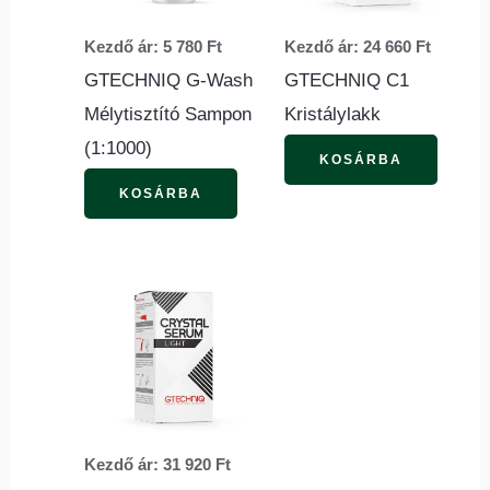
van.
van.
Kezdő ár:
5 780
Ft
Kezdő ár:
24 660
Ft
A
A
GTECHNIQ G-Wash
GTECHNIQ C1
változatok
változ
Mélytisztító Sampon
Kristálylakk
a
a
(1:1000)
termékoldalon
termék
KOSÁRBA
választhatók
válasz
KOSÁRBA
ki
ki
Ennek
a
terméknek
több
variációja
van.
Kezdő ár:
31 920
Ft
A