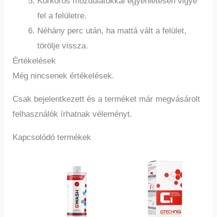
Körkörös mozdulatokkal egyenletesen vigye
fel a felületre.
Néhány perc után, ha mattá vált a felület,
törölje vissza.
Értékelések
Még nincsenek értékelések.
Csak bejelentkezett és a terméket már megvásárolt
felhasználók írhatnak véleményt.
Kapcsolódó termékek
Ennek
Ennek
a
a
terméknek
termé
több
több
variációja
variác