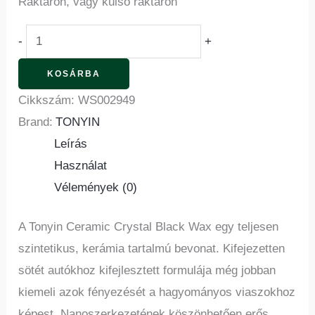
Raktáron, vagy külső raktáron
-
+
KOSÁRBA
Cikkszám:
WS002949
Brand:
TONYIN
Leírás
Használat
Vélemények (0)
A Tonyin Ceramic Crystal Black Wax egy teljesen
szintetikus, kerámia tartalmú bevonat. Kifejezetten
sötét autókhoz kifejlesztett formulája még jobban
kiemeli azok fényezését a hagyományos viaszokhoz
képest. Nanoszerkezetének köszönhetően erős