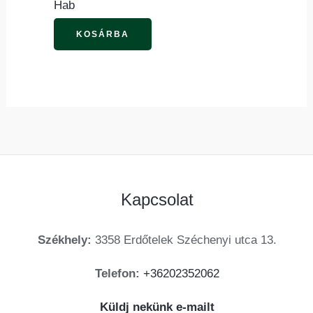
Hab
a
termékoldalon
KOSÁRBA
választhatók
ki
Kapcsolat
Székhely:
3358 Erdőtelek Széchenyi utca 13.
Telefon:
+36202352062
Küldj nekünk e-mailt