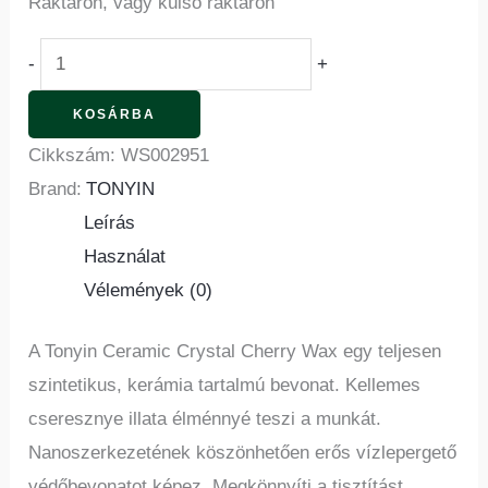
Raktáron, vagy külső raktáron
-
+
KOSÁRBA
Cikkszám:
WS002951
Brand:
TONYIN
Leírás
Használat
Vélemények (0)
A Tonyin Ceramic Crystal Cherry Wax egy teljesen
szintetikus, kerámia tartalmú bevonat. Kellemes
cseresznye illata élménnyé teszi a munkát.
Nanoszerkezetének köszönhetően erős vízlepergető
védőbevonatot képez. Megkönnyíti a tisztítást,