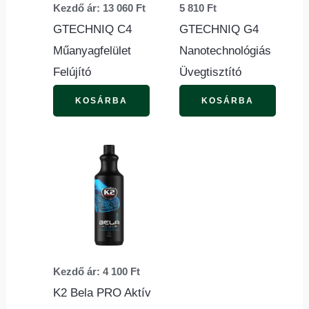
Kezdő ár:
13 060
Ft
5 810
Ft
A
GTECHNIQ C4
GTECHNIQ G4
változatok
Műanyagfelület
Nanotechnológiás
a
Felújító
Üvegtisztító
termékoldalon
választhatók
KOSÁRBA
KOSÁRBA
ki
Ennek
a
terméknek
több
variációja
van.
Kezdő ár:
4 100
Ft
A
K2 Bela PRO Aktív
változatok