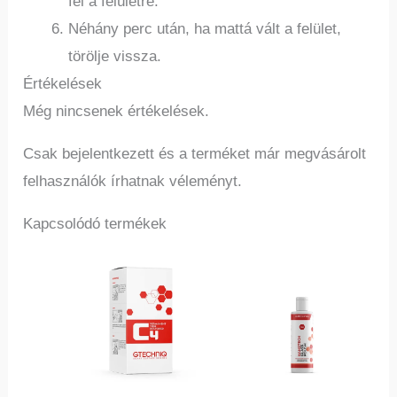
fel a felületre.
Néhány perc után, ha mattá vált a felület,
törölje vissza.
Értékelések
Még nincsenek értékelések.
Csak bejelentkezett és a terméket már megvásárolt
felhasználók írhatnak véleményt.
Kapcsolódó termékek
Ennek
a
terméknek
több
variációja
van.