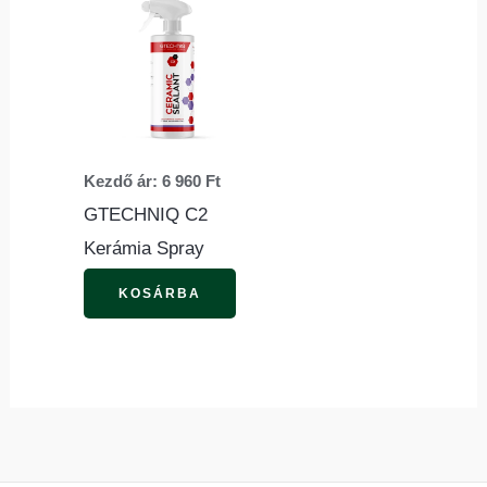
a
terméknek
több
variációja
van.
Kezdő ár:
6 960
Ft
A
GTECHNIQ C2
változatok
Kerámia Spray
a
termékoldalon
KOSÁRBA
választhatók
ki