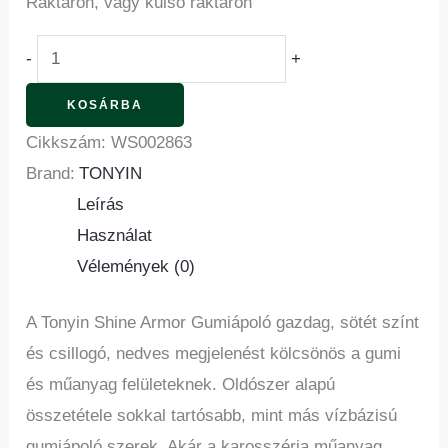
Raktáron, vagy külső raktáron
-
+
KOSÁRBA
Cikkszám:
WS002863
Brand:
TONYIN
Leírás
Használat
Vélemények (0)
A Tonyin Shine Armor Gumiápoló gazdag, sötét színt
és csillogó, nedves megjelenést kölcsönös a gumi
és műanyag felületeknek. Oldószer alapú
összetétele sokkal tartósabb, mint más vízbázisú
gumiápoló szerek. Akár a karosszéria műanyag