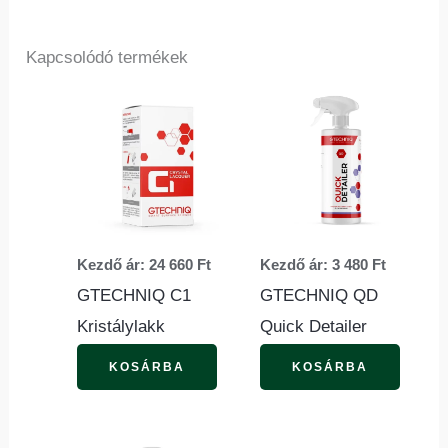
Kapcsolódó termékek
Ennek
Ennek
a
a
terméknek
termé
több
több
variációja
variác
van.
van.
Kezdő ár:
24 660
Ft
Kezdő ár:
3 480
Ft
A
A
GTECHNIQ C1
GTECHNIQ QD
változatok
változ
Kristálylakk
Quick Detailer
a
a
termékoldalon
termék
KOSÁRBA
KOSÁRBA
választhatók
válasz
ki
ki
Ennek