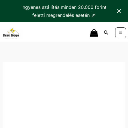
Skip
Ingyenes szállítás minden 20.000 forint
to
feletti megrendelés esetén 🎉
content
Tonyin
Search
Shine
Armor
Gumiápoló
mennyiség