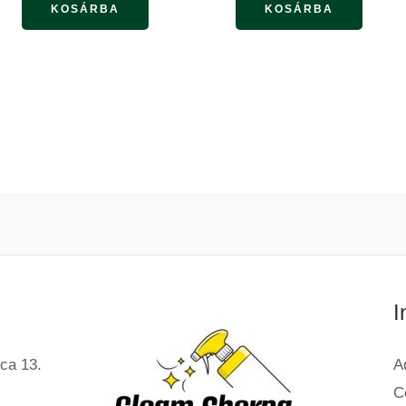
KOSÁRBA
KOSÁRBA
tók
I
ca 13.
A
C