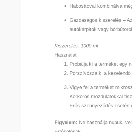
Habosítóval kombinálva még 
Gazdaságos kiszerelés – Az 1
autókárpitok vagy bőrbútorok
Kiszerelés: 1000 ml
Használat
Próbálja ki a terméket egy n
Porszívózza ki a kezelendő f
Vigye fel a terméket mikros
Körkörös mozdulatokkal tisz
Erős szennyeződés esetén i
Figyelem:
Ne használja nubuk, velú
Értékelések