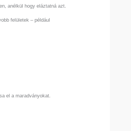
n, anélkül hogy eláztatná azt.
obb felületek – például
tsa el a maradványokat.