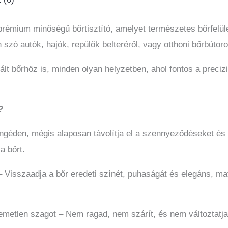
prémium minőségű bőrtisztító, amelyet természetes bőrfelü
en szó autók, hajók, repülők belteréről, vagy otthoni bőrbútoro
ált bőrhöz is, minden olyan helyzetben, ahol fontos a preci
?
géden, mégis alaposan távolítja el a szennyeződéseket és 
a bőrt.
isszaadja a bőr eredeti színét, puhaságát és elegáns, matt 
metlen szagot – Nem ragad, nem szárít, és nem változtatja 