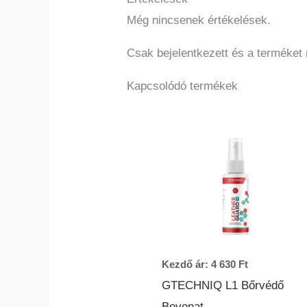
Még nincsenek értékelések.
Csak bejelentkezett és a terméket
Kapcsolódó termékek
Ennek
a
termékne
több
variációja
van.
A
változato
Kezdő ár:
4 630
Ft
a
GTECHNIQ L1 Bőrvédő
termékol
Bevonat