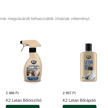
 már megvásárolt felhasználók írhatnak véleményt.
k
k
2 486
Ft
2 957
Ft
K2 Letan Bőrtisztító
K2 Letan Bőrápoló
dalon