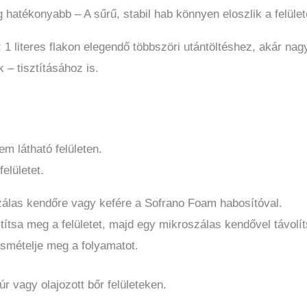
hatékonyabb – A sűrű, stabil hab könnyen eloszlik a felülete
 literes flakon elegendő többszöri utántöltéshez, akár nagy
 – tisztításához is.
em látható felületen.
elületet.
zálas kendőre vagy kefére a Sofrano Foam habosítóval.
títsa meg a felületet, majd egy mikroszálas kendővel távolí
smételje meg a folyamatot.
r vagy olajozott bőr felületeken.