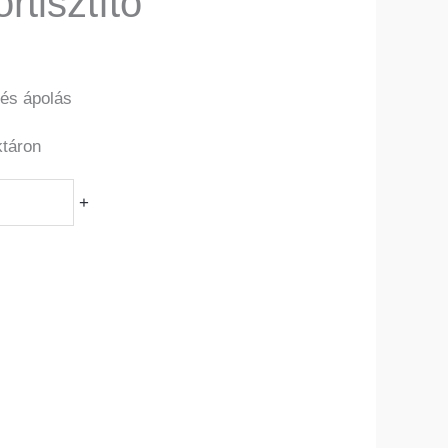
rtisztító
 és ápolás
ktáron
+