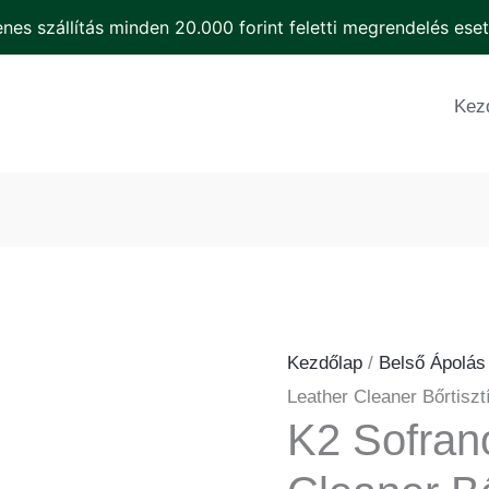
Clea
nes szállítás minden 20.000 forint feletti megrendelés ese
Bőrt
K2
men
Sofrano
Kez
Pro
Leather
Cleaner
Bőrtisztító
mennyiség
Kezdőlap
/
Belső Ápolás
Leather Cleaner Bőrtiszt
K2 Sofran