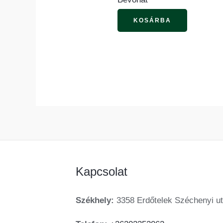
választha
KOSÁRBA
ki
Kapcsolat
Székhely:
3358 Erdőtelek Széchenyi ut