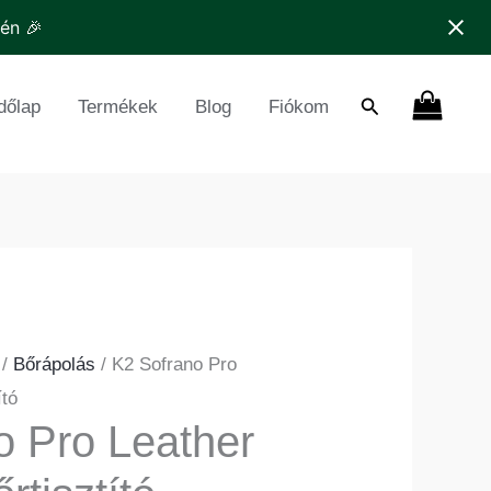
ner
tén 🎉
isztító
nyiség
Search
dőlap
Termékek
Blog
Fiókom
/
Bőrápolás
/ K2 Sofrano Pro
ító
o Pro Leather