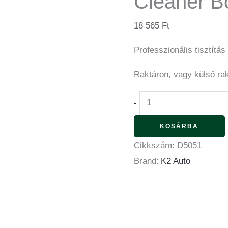
Cleaner Bő
18 565
Ft
Professzionális tisztítás
Raktáron, vagy külső ra
-
KOSÁRBA
Cikkszám:
D5051
Brand:
K2 Auto