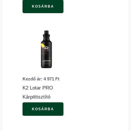
KOSÁRBA
Ennek
a
terméknek
több
variációja
van.
Kezdő ár:
4 971
Ft
A
K2 Lotar PRO
változatok
Kárpittisztító
a
termékoldalon
KOSÁRBA
választhatók
ki