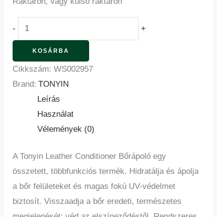
Raktáron, vagy külső raktáron
-
+
KOSÁRBA
Cikkszám:
WS002957
Brand:
TONYIN
Leírás
Használat
Vélemények (0)
A Tonyin Leather Conditioner Bőrápoló egy
összetett, többfunkciós termék. Hidratálja és ápolja
a bőr felületeket és magas fokú UV-védelmet
biztosít. Visszaadja a bőr eredeti, természetes
megjelenését; véd az elszíneződéstől. Rendszeres