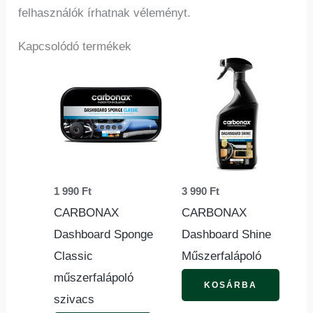
felhasználók írhatnak véleményt.
Kapcsolódó termékek
1 990
Ft
3 990
Ft
CARBONAX
CARBONAX
Dashboard Sponge
Dashboard Shine
Classic
Műszerfalápoló
műszerfalápoló
KOSÁRBA
szivacs