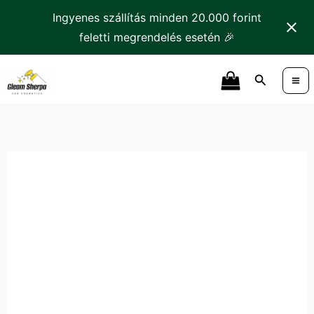
Skip
Ingyenes szállítás minden 20.000 forint
to
feletti megrendelés esetén 🎉
content
Tonyin
Search
Leather
Conditioner
Bőrápoló
mennyiség